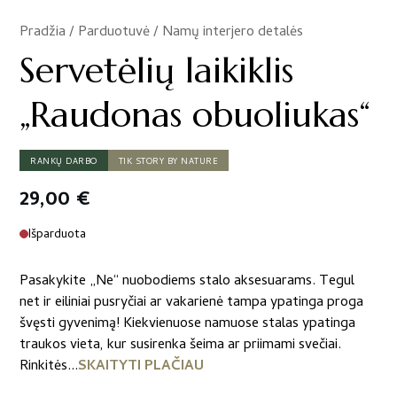
Pradžia
/
Parduotuvė
/
Namų interjero detalės
/
Servetėlių laikiklis
„Raudonas obuoliukas“
RANKŲ DARBO
TIK STORY BY NATURE
29,00
€
Išparduota
Pasakykite „Ne“ nuobodiems stalo aksesuarams. Tegul
net ir eiliniai pusryčiai ar vakarienė tampa ypatinga proga
švęsti gyvenimą! Kiekvienuose namuose stalas ypatinga
traukos vieta, kur susirenka šeima ar priimami svečiai.
Rinkitės...
SKAITYTI PLAČIAU