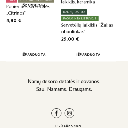
TOP!
TIK STORY BY NATURE
16,00 €
IŠPARDUOTA
Popierinės servetėlės
„Citrinos”
RANKŲ DARBO
PAGAMINTA LIETUVOJE
4,90
€
Servetėlių laikiklis “Žalias
obuoliukas”
29,00
€
IŠPARDUOTA
IŠPARDUOTA
Namų dekoro detalės ir dovanos.
Sau. Namams. Draugams.
+370 682 57369