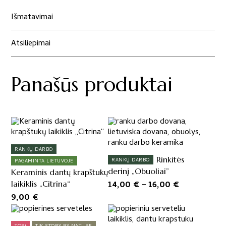
Išmatavimai
Atsiliepimai
Panašūs produktai
RANKŲ DARBO
Rinkitės
RANKŲ DARBO
PAGAMINTA LIETUVOJE
derinį „Obuoliai”
Keraminis dantų krapštukų
Price
14,00
€
–
16,00
€
laikiklis „Citrina“
range:
9,00
€
14,00 €
through