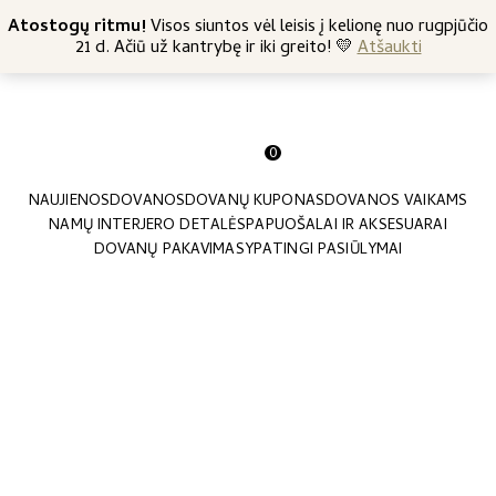
+370 682 57369
Atostogų ritmu!
Nemokamas siuntimas nuo 45 Eur
Visos siuntos vėl leisis į kelionę nuo rugpjūčio
21 d. Ačiū už kantrybę ir iki greito! 💛
Atšaukti
0
NAUJIENOS
DOVANOS
DOVANŲ KUPONAS
DOVANOS VAIKAMS
NAMŲ INTERJERO DETALĖS
PAPUOŠALAI IR AKSESUARAI
DOVANŲ PAKAVIMAS
YPATINGI PASIŪLYMAI