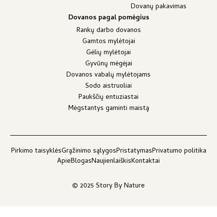
Dovanų pakavimas
Dovanos pagal pomėgius
Rankų darbo dovanos
Gamtos mylėtojai
Gėlių mylėtojai
Gyvūnų mėgėjai
Dovanos vabalų mylėtojams
Sodo aistruoliai
Paukščių entuziastai
Mėgstantys gaminti maistą
Pirkimo taisyklės
Grąžinimo sąlygos
Pristatymas
Privatumo politika
Apie
Blogas
Naujienlaiškis
Kontaktai
© 2025 Story By Nature