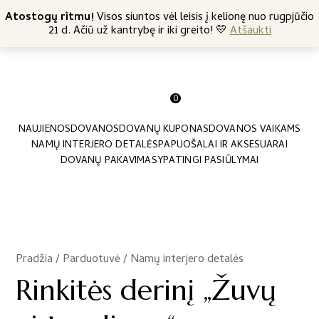
+370 682 57369
Atostogų ritmu!
Nemokamas siuntimas nuo 45 Eur
Visos siuntos vėl leisis į kelionę nuo rugpjūčio
21 d. Ačiū už kantrybę ir iki greito! 💛
Atšaukti
0
NAUJIENOS
DOVANOS
DOVANŲ KUPONAS
DOVANOS VAIKAMS
NAMŲ INTERJERO DETALĖS
PAPUOŠALAI IR AKSESUARAI
DOVANŲ PAKAVIMAS
YPATINGI PASIŪLYMAI
Pradžia
/
Parduotuvė
/
Namų interjero detalės
/
Rinkitės derinį „Žuvų