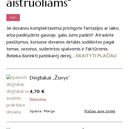
aistruoliams“
TOP!
Jei dovanos komplektavimui pristigote fantazijos ar laiko,
arba pasiklydote gausoje, galiu Jums padėti! Atraskite
pasiūlymus, kuriuose dovanos detalės sudėliotos pagal
temas, sezonus, suderintos spalvomis ir faktūromis.
Belieka išsirinkti patinkantį derinį,...
SKAITYTI PLAČIAU
Degtukai „Žuvys“
4,70
€
Neturime
Plačiau apie prekę
Spalva
Marga