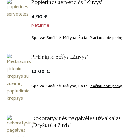
Popierinės servetėlės "Žuvys"
4,90
€
Neturime
Plačiau apie prekę
Spalva
Smėlinė, Mėlyna, Žalia
Pirkinių krepšys „Žuvys“
13,00
€
Plačiau apie prekę
Spalva
Smėlinė, Mėlyna, Balta
Dekoratyvinės pagalvėlės užvalkalas
„Dryžuota žuvis“