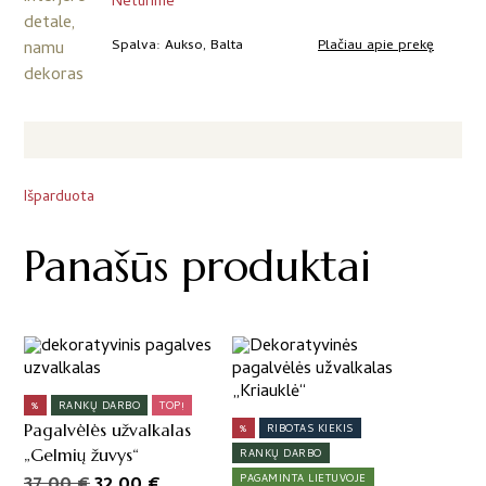
Neturime
Plačiau apie prekę
Spalva
Aukso, Balta
Išparduota
Panašūs produktai
%
RANKŲ DARBO
TOP!
Pagalvėlės užvalkalas
%
RIBOTAS KIEKIS
„Gelmių žuvys“
RANKŲ DARBO
Original
Current
37,00
€
32,00
€
PAGAMINTA LIETUVOJE