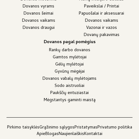
Dovanos vyrams
Paveikslai / Printai
Dovanos šeimai
Papuošalai ir aksesuarai
Dovanos vaikams
Dovanos vaikams
Dovanos draugui
Vazonai ir vazos
Dovanų pakavimas
Dovanos pagal pomėgius
Rankų darbo dovanos
Gamtos mylėtojai
Gėlių mylėtojai
Gyvūnų mėgėjai
Dovanos vabalų mylėtojams
Sodo aistruoliai
Paukščių entuziastai
Mėgstantys gaminti maistą
Pirkimo taisyklės
Grąžinimo sąlygos
Pristatymas
Privatumo politika
Apie
Blogas
Naujienlaiškis
Kontaktai