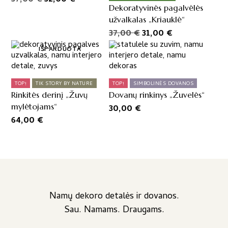
Dekoratyvinės pagalvėlės
price
price
užvalkalas „Kriauklė“
was:
is:
Original
Current
37,00
€
31,00
€
37,00 €.
32,00 €.
price
price
IŠPARDUOTA
was:
is:
37,00 €.
31,00 €.
TOP!
TIK STORY BY NATURE
TOP!
SIMBOLINĖS DOVANOS
Rinkitės derinį „Žuvų
Dovanų rinkinys „Žuvelės“
mylėtojams“
30,00
€
64,00
€
Namų dekoro detalės ir dovanos.
Sau. Namams. Draugams.