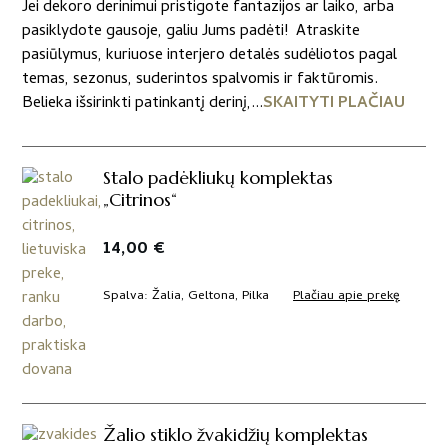
Jei dekoro derinimui pristigote fantazijos ar laiko, arba
pasiklydote gausoje, galiu Jums padėti! Atraskite
pasiūlymus, kuriuose interjero detalės sudėliotos pagal
temas, sezonus, suderintos spalvomis ir faktūromis.
Belieka išsirinkti patinkantį derinį,...
SKAITYTI PLAČIAU
Stalo padėkliukų komplektas
„Citrinos“
14,00
€
Plačiau apie prekę
Spalva
Žalia, Geltona, Pilka
Žalio stiklo žvakidžių komplektas