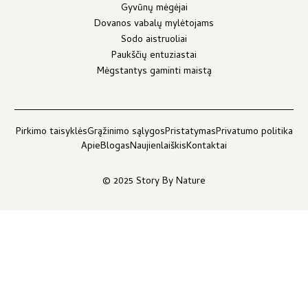
Gyvūnų mėgėjai
Dovanos vabalų mylėtojams
Sodo aistruoliai
Paukščių entuziastai
Mėgstantys gaminti maistą
Pirkimo taisyklės
Grąžinimo sąlygos
Pristatymas
Privatumo politika
Apie
Blogas
Naujienlaiškis
Kontaktai
© 2025 Story By Nature