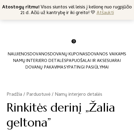
+370 682 57369
Atostogų ritmu!
Nemokamas siuntimas nuo 45 Eur
Visos siuntos vėl leisis į kelionę nuo rugpjūčio
21 d. Ačiū už kantrybę ir iki greito! 💛
Atšaukti
0
NAUJIENOS
DOVANOS
DOVANŲ KUPONAS
DOVANOS VAIKAMS
NAMŲ INTERJERO DETALĖS
PAPUOŠALAI IR AKSESUARAI
DOVANŲ PAKAVIMAS
YPATINGI PASIŪLYMAI
Pradžia
/
Parduotuvė
/
Namų interjero detalės
/
Rinkitės derinį „Žalia
geltona”