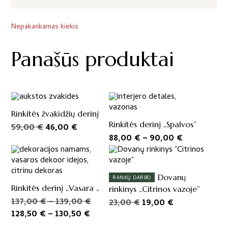
Nepakankamas kiekis
Panašūs produktai
Rinkitės žvakidžių derinį
Rinkitės derinį „Spalvos”
Original
Current
59,00
€
46,00
€
Price
88,00
€
–
90,00
€
price
price
range:
was:
is:
88,00 €
59,00 €.
46,00 €.
through
Dovanų
RANKŲ DARBO
90,00 €
Rinkitės derinį „Vasara „
rinkinys „Citrinos vazoje”
Price
Original
137,00
€
–
139,00
€
Original
Current
23,00
€
19,00
€
Price
Current
range:
price
128,50
€
–
130,50
€
price
price
range:
price
137,00 €
was:
was:
is: