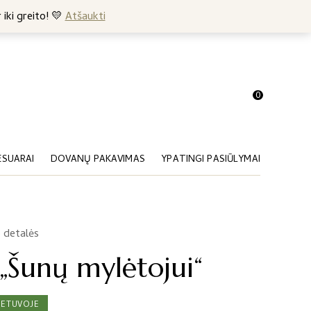
+370 682 57369
 iki greito! 💛
Atšaukti
0
ESUARAI
DOVANŲ PAKAVIMAS
YPATINGI PASIŪLYMAI
 detalės
 „Šunų mylėtojui“
IETUVOJE