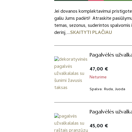
Jei dovanos komplektavimui pristigote 
galiu Jums padėti! Atraskite pasiūlym
temas, sezonus, suderintos spalvomis ir
derinį,...
SKAITYTI PLAČIAU
Pagalvėlės užvalka
47,00
€
Neturime
Spalva
Ruda, Juoda
Pagalvėlės užvalk
45,00
€