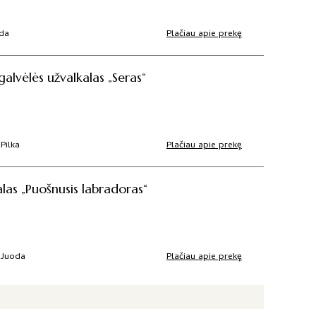
Plačiau apie prekę
oda
alvėlės užvalkalas „Seras“
Plačiau apie prekę
 Pilka
alas „Puošnusis labradoras“
Plačiau apie prekę
 Juoda