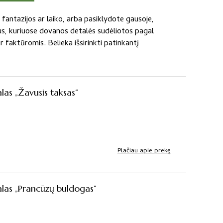
fantazijos ar laiko, arba pasiklydote gausoje,
us, kuriuose dovanos detalės sudėliotos pagal
 faktūromis. Belieka išsirinkti patinkantį
las „Žavusis taksas“
Plačiau apie prekę
alas „Prancūzų buldogas“