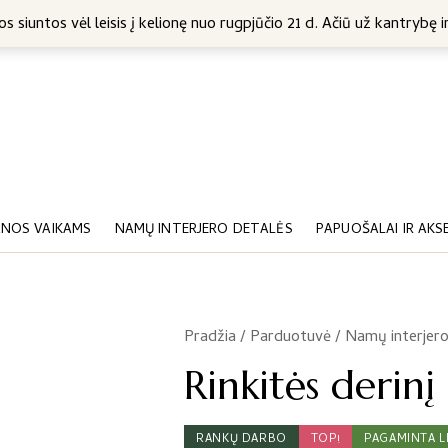
5 Eur
s siuntos vėl leisis į kelionę nuo rugpjūčio 21 d. Ačiū už kantrybę ir
NOS VAIKAMS
NAMŲ INTERJERO DETALĖS
PAPUOŠALAI IR AKS
Pradžia
/
Parduotuvė
/
Namų interjero
/
Rinkitės derinį
RANKŲ DARBO
TOP!
PAGAMINTA L