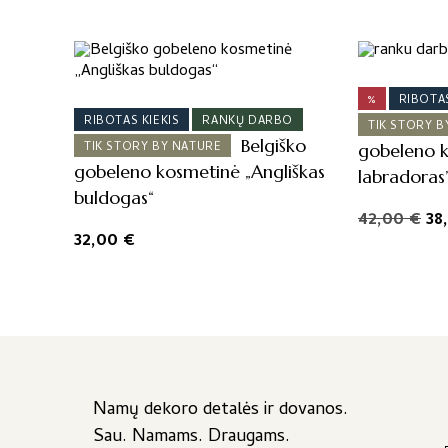
%
RIBOTAS
RIBOTAS KIEKIS
RANKŲ DARBO
TIK STORY B
Belgiško
TIK STORY BY NATURE
gobeleno k
gobeleno kosmetinė „Angliškas
labradoras
buldogas“
Or
42,00
€
38
32,00
€
pr
wa
42
Namų dekoro detalės ir dovanos.
Sau. Namams. Draugams.