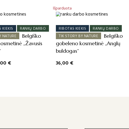
Išparduota
 KIEKIS
RANKŲ DARBO
RIBOTAS KIEKIS
RANKŲ DARBO
Belgiško
Belgiško
Y NATURE
TIK STORY BY NATURE
osmetinė „Žavusis
gobeleno kosmetinė „Anglų
”
buldogas”
iginal
Current
,00
€
36,00
€
ice
price
s:
is:
,00 €.
38,00 €.