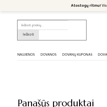
Nemokamas konsultavimas
Nemokamas siuntimas nuo 4
Atostogų ritmu!
Viso
Ieškoti:
Ieškoti
NAUJIENOS
DOVANOS
DOVANŲ KUPONAS
DOVA
Panašūs produktai