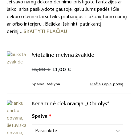
Jei savo namų dekoro derinimui pristigote fantazijos ar
laiko, arba pasiklydote gausoje, galiu Jums padėti! Šie
dekoro elementai suteiks prabangos ir užbaigtumo namų
ar ofiso interjerui. Belieka išsirinkti patinkantį
derinį,...
SKAITYTI PLAČIAU
Metalinė mėlyna žvakidė
Original
Current
16,00
€
11,00
€
price
price
was:
is:
Plačiau apie prekę
Spalva
Mėlyna
16,00 €.
11,00 €.
Keraminė dekoracija „Obuolys“
Spalva
*