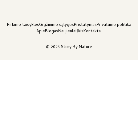
Pirkimo taisyklės
Grąžinimo sąlygos
Pristatymas
Privatumo politika
Apie
Blogas
Naujienlaiškis
Kontaktai
© 2025 Story By Nature