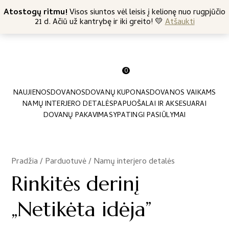
+370 682 57369
Atostogų ritmu!
Nemokamas siuntimas nuo 45 Eur
Visos siuntos vėl leisis į kelionę nuo rugpjūčio
21 d. Ačiū už kantrybę ir iki greito! 💛
Atšaukti
0
NAUJIENOS
DOVANOS
DOVANŲ KUPONAS
DOVANOS VAIKAMS
NAMŲ INTERJERO DETALĖS
PAPUOŠALAI IR AKSESUARAI
DOVANŲ PAKAVIMAS
YPATINGI PASIŪLYMAI
Pradžia
/
Parduotuvė
/
Namų interjero detalės
/
Rinkitės derinį
„Netikėta idėja”