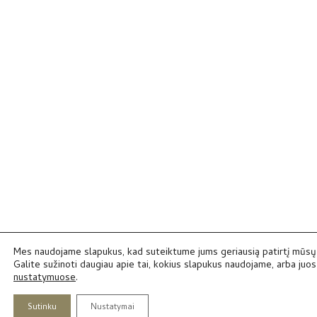
Mes naudojame slapukus, kad suteiktume jums geriausią patirtį mūsų 
Galite sužinoti daugiau apie tai, kokius slapukus naudojame, arba juos 
nustatymuose
.
Sutinku
Nustatymai