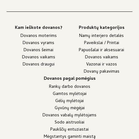
Kam ieškote dovanos?
Produktų kategorijos
Dovanos moterims
Namų interjero detalės
Dovanos vyrams
Paveikslai / Printai
Dovanos šeimai
Papuošalai ir aksesuarai
Dovanos vaikams
Dovanos vaikams
Dovanos draugui
Vazonai ir vazos
Dovanų pakavimas
Dovanos pagal pomėgius
Rankų darbo dovanos
Gamtos mylėtojai
Gėlių mylėtojai
Gyvūnų mėgėjai
Dovanos vabalų mylėtojams
Sodo aistruoliai
Paukščių entuziastai
Mėgstantys gaminti maistą