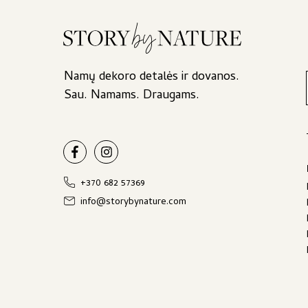
45,00 €Price
range:
42,00 €
through
Namų dekoro detalės ir dovanos.
45,00 €.
Sau. Namams. Draugams.
+370 682 57369
info@storybynature.com