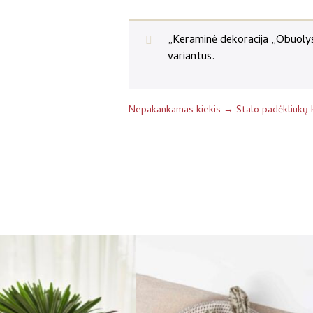
„Keraminė dekoracija „Obuolys
variantus.
Nepakankamas kiekis → Stalo padėkliukų k