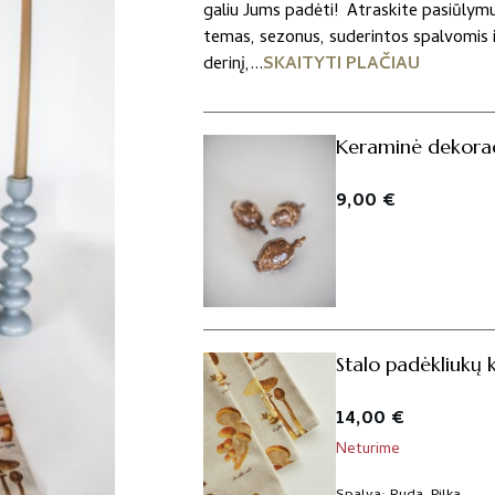
galiu Jums padėti! Atraskite pasiūlym
temas, sezonus, suderintos spalvomis ir
derinį,...
SKAITYTI PLAČIAU
Keraminė dekorac
9,00
€
Stalo padėkliukų 
14,00
€
Neturime