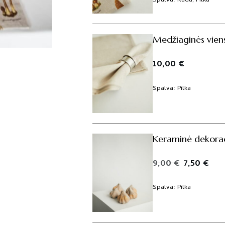
Spalva
Ruda, Pilka
Medžiaginės viens
10,00
€
Spalva
Pilka
Keraminė dekoraci
Original
Cur
9,00
€
7,50
€
price
pric
was:
is:
Spalva
Pilka
9,00 €.
7,50