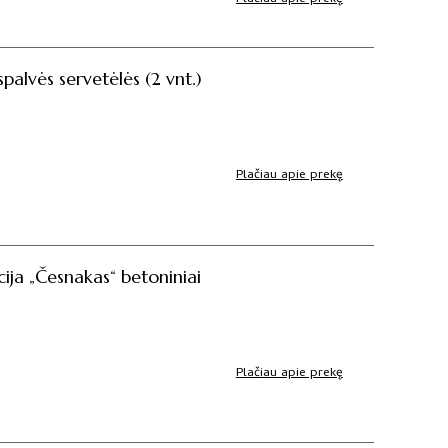
palvės servetėlės (2 vnt.)
Plačiau apie prekę
ja „Česnakas“ betoniniai
rent
e
Plačiau apie prekę
 €.