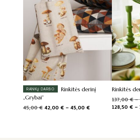
Rinkitės derinį
Rinkitės de
RANKŲ DARBO
„Grybai”
137,00
€
–
128,50
€
–
Original
Price
Current
45,00
€
42,00
€
–
45,00
€
price
range:
price
was:
42,00 €
is:
45,00 €.
through
42,00 €
45,00 €
–