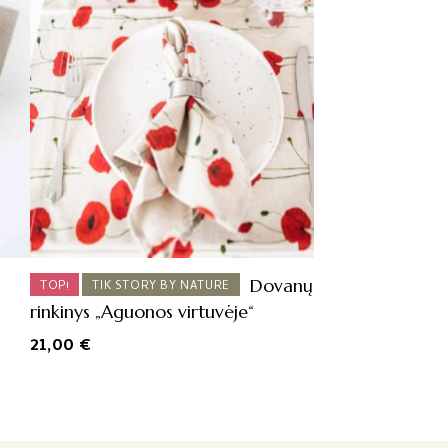
Dovanų
TOP!
TIK STORY BY NATURE
rinkinys „Aguonos virtuvėje“
21,00
€