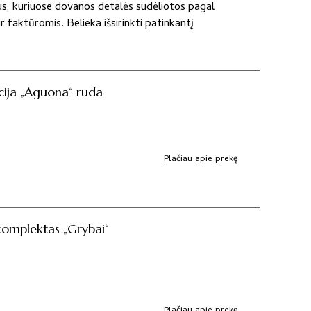
us, kuriuose dovanos detalės sudėliotos pagal
 faktūromis. Belieka išsirinkti patinkantį
ija „Aguona“ ruda
Plačiau apie prekę
komplektas „Grybai“
Plačiau apie prekę