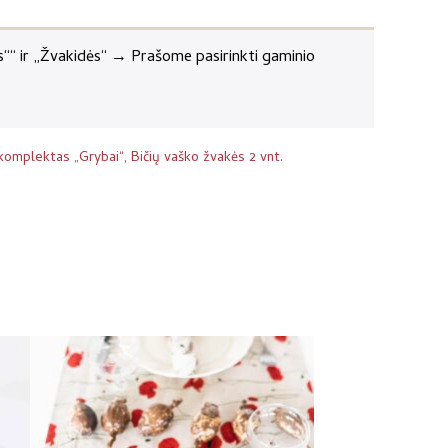
““ ir „Žvakidės“
→
Prašome pasirinkti gaminio
omplektas „Grybai“, Bičių vaško žvakės 2 vnt.