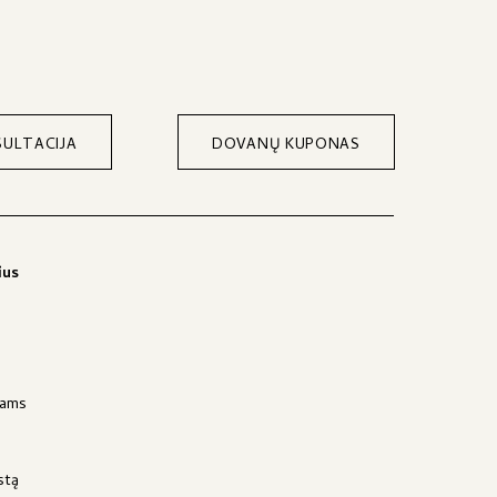
ULTACIJA
DOVANŲ KUPONAS
ius
jams
stą