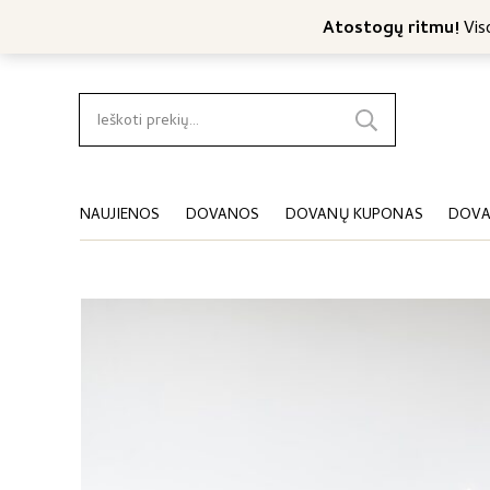
Nemokamas konsultavimas
Nemokamas siuntimas nuo 4
Atostogų ritmu!
Viso
Ieškoti:
NAUJIENOS
DOVANOS
DOVANŲ KUPONAS
DOVA