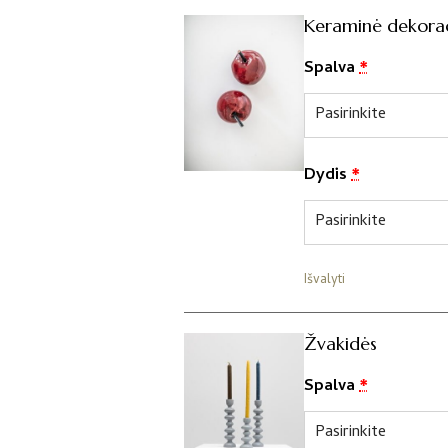
Keraminė dekorac
Spalva
*
Dydis
*
Išvalyti
Žvakidės
Spalva
*