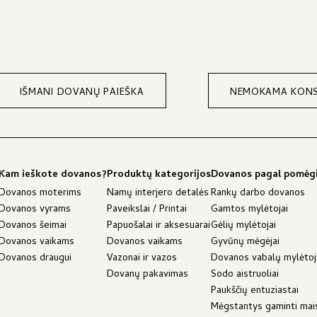
130,50 €Price
range:
range:
137,00 €
128,50 €
through
through
139,00 €.
130,50 €.
IŠMANI DOVANŲ PAIEŠKA
NEMOKAMA KONS
Kam ieškote dovanos?
Produktų kategorijos
Dovanos pagal pomėg
Dovanos moterims
Namų interjero detalės
Rankų darbo dovanos
Dovanos vyrams
Paveikslai / Printai
Gamtos mylėtojai
Dovanos šeimai
Papuošalai ir aksesuarai
Gėlių mylėtojai
Dovanos vaikams
Dovanos vaikams
Gyvūnų mėgėjai
Dovanos draugui
Vazonai ir vazos
Dovanos vabalų mylėto
Dovanų pakavimas
Sodo aistruoliai
Paukščių entuziastai
Mėgstantys gaminti mai