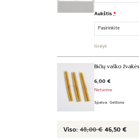
Aukštis
*
Išvalyti
Bičių vaško žvakės
6,00
€
Neturime
Spalva
Geltona
48,00
€
46,50
€