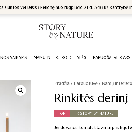
5 Eur
s siuntos vėl leisis į kelionę nuo rugpjūčio 21 d. Ačiū už kantrybę ir
NOS VAIKAMS
NAMŲ INTERJERO DETALĖS
PAPUOŠALAI IR AKS
Pradžia
/
Parduotuvė
/
Namų interjero
/
Rinkitės derin
TOP!
TIK STORY BY NATURE
Jei dovanos komplektavimui pristigote 