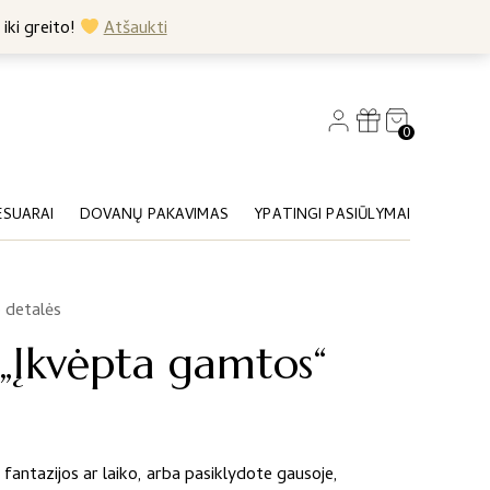
+370 682 57369
 iki greito!
Atšaukti
0
ESUARAI
DOVANŲ PAKAVIMAS
YPATINGI PASIŪLYMAI
 detalės
į „Įkvėpta gamtos“
fantazijos ar laiko, arba pasiklydote gausoje,