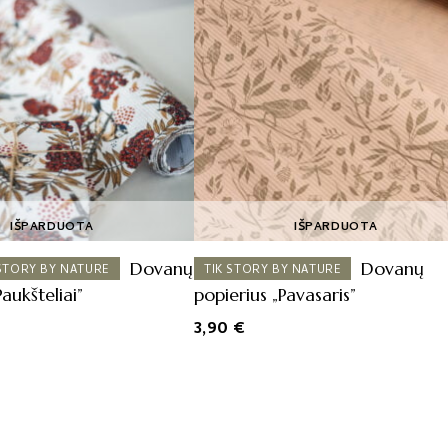
IŠPARDUOTA
IŠPARDUOTA
Dovanų
Dovanų
 STORY BY NATURE
TIK STORY BY NATURE
Paukšteliai”
popierius „Pavasaris”
3,90
€