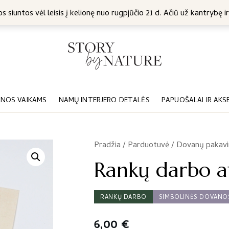
5 Eur
s siuntos vėl leisis į kelionę nuo rugpjūčio 21 d. Ačiū už kantrybę ir
NOS VAIKAMS
NAMŲ INTERJERO DETALĖS
PAPUOŠALAI IR AKS
Pradžia
/
Parduotuvė
/
Dovanų pakav
/
Rankų darbo atv
RANKŲ DARBO
SIMBOLINĖS DOVANO
6,00
€