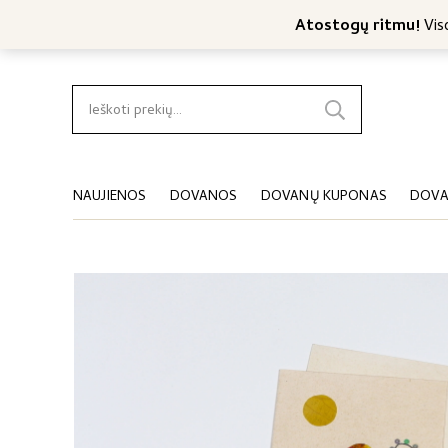
Nemokamas konsultavimas
Nemokamas siuntimas nuo 4
Atostogų ritmu!
Viso
Ieškoti:
NAUJIENOS
DOVANOS
DOVANŲ KUPONAS
DOVA