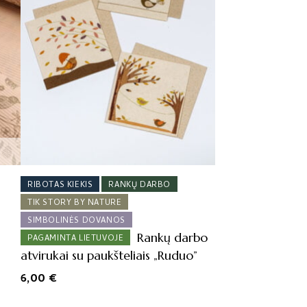
options
may
be
chosen
on
the
product
page
RIBOTAS KIEKIS
RANKŲ DARBO
TIK STORY BY NATURE
SIMBOLINĖS DOVANOS
Rankų darbo
PAGAMINTA LIETUVOJE
atvirukai su paukšteliais „Ruduo”
6,00
€