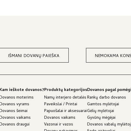
IŠMANI DOVANŲ PAIEŠKA
NEMOKAMA KONS
Kam ieškote dovanos?
Produktų kategorijos
Dovanos pagal pomėg
Dovanos moterims
Namų interjero detalės
Rankų darbo dovanos
Dovanos vyrams
Paveikslai / Printai
Gamtos mylėtojai
Dovanos šeimai
Papuošalai ir aksesuarai
Gėlių mylėtojai
Dovanos vaikams
Dovanos vaikams
Gyvūnų mėgėjai
Dovanos draugui
Vazonai ir vazos
Dovanos vabalų mylėto