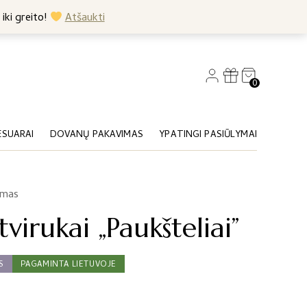
+370 682 57369
 iki greito!
Atšaukti
0
ESUARAI
DOVANŲ PAKAVIMAS
YPATINGI PASIŪLYMAI
imas
irukai „Paukšteliai”
S
PAGAMINTA LIETUVOJE