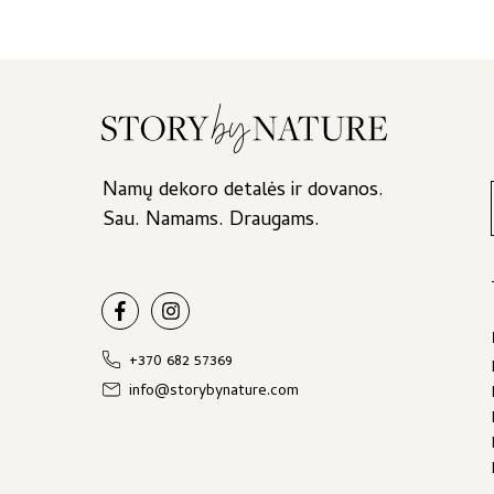
57,00 €Price
57,00 €
–
range:
57,00 €Price
55,00 €
range:
through
52,00 €
57,00 €.
through
57,00 €.
Namų dekoro detalės ir dovanos.
Sau. Namams. Draugams.
+370 682 57369
info@storybynature.com