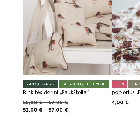
RANKŲ DARBO
PAGAMINTA LIETUVOJE
TOP!
TIK
Rinkitės derinį „Paukšteliai”
popierius „
Price
Original
55,00
€
–
57,00
€
4,00
€
range:
price
Price
Current
52,00
€
–
57,00
€
55,00 €
was:
range:
price
through
55,00 €
52,00 €
is:
57,00 €
–
through
52,00 €