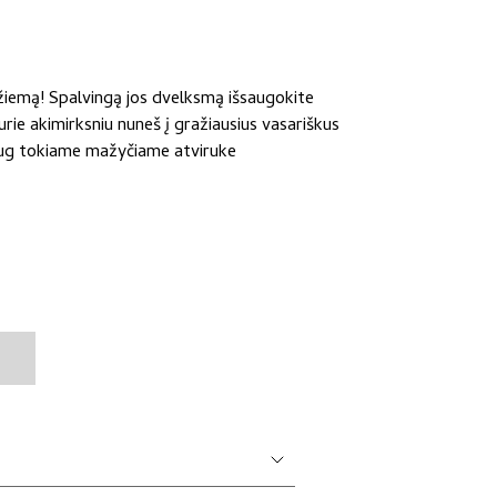
 žiemą! Spalvingą jos dvelksmą išsaugokite
rie akimirksniu nuneš į gražiausius vasariškus
daug tokiame mažyčiame atviruke