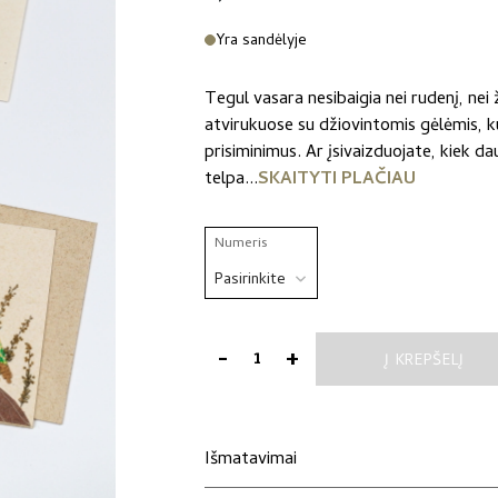
Yra sandėlyje
Tegul vasara nesibaigia nei rudenį, nei
atvirukuose su džiovintomis gėlėmis, ku
prisiminimus. Ar įsivaizduojate, kiek 
telpa...
SKAITYTI PLAČIAU
Numeris
-
+
Į KREPŠELĮ
produkto
kiekis:
Rankų
darbo
Išmatavimai
atvirukai