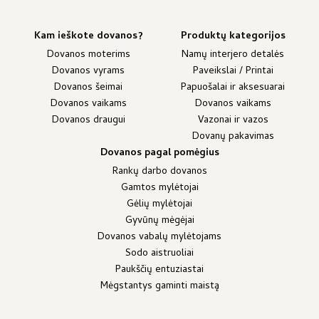
Kam ieškote dovanos?
Produktų kategorijos
Dovanos moterims
Namų interjero detalės
Dovanos vyrams
Paveikslai / Printai
Dovanos šeimai
Papuošalai ir aksesuarai
Dovanos vaikams
Dovanos vaikams
Dovanos draugui
Vazonai ir vazos
Dovanų pakavimas
Dovanos pagal pomėgius
Rankų darbo dovanos
Gamtos mylėtojai
Gėlių mylėtojai
Gyvūnų mėgėjai
Dovanos vabalų mylėtojams
Sodo aistruoliai
Paukščių entuziastai
Mėgstantys gaminti maistą