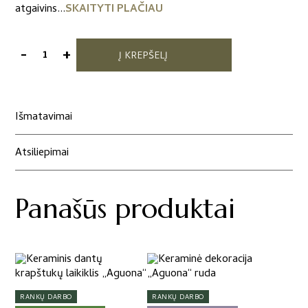
atgaivins...
SKAITYTI PLAČIAU
-
+
Į KREPŠELĮ
produkto
kiekis:
Printas
"Raudona
Išmatavimai
aguona"
Atsiliepimai
Panašūs produktai
This
product
has
RANKŲ DARBO
RANKŲ DARBO
multiple