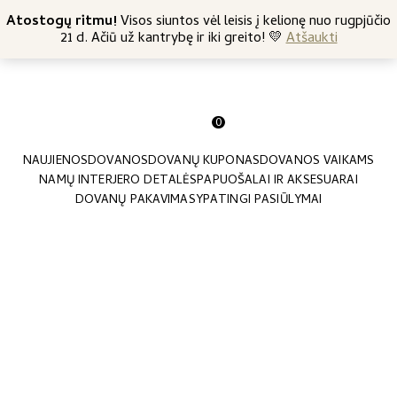
+370 682 57369
Atostogų ritmu!
Nemokamas siuntimas nuo 45 Eur
Visos siuntos vėl leisis į kelionę nuo rugpjūčio
21 d. Ačiū už kantrybę ir iki greito! 💛
Atšaukti
0
NAUJIENOS
DOVANOS
DOVANŲ KUPONAS
DOVANOS VAIKAMS
NAMŲ INTERJERO DETALĖS
PAPUOŠALAI IR AKSESUARAI
DOVANŲ PAKAVIMAS
YPATINGI PASIŪLYMAI