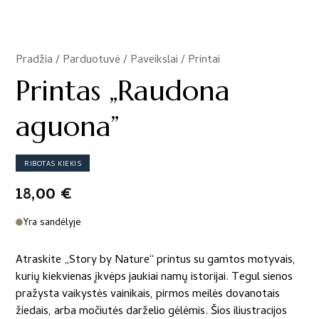
Pradžia
/
Parduotuvė
/
Paveikslai / Printai
/
Printas „Raudona
aguona”
RIBOTAS KIEKIS
18,00
€
Yra sandėlyje
Atraskite „Story by Nature“ printus su gamtos motyvais,
kurių kiekvienas įkvėps jaukiai namų istorijai. Tegul sienos
pražysta vaikystės vainikais, pirmos meilės dovanotais
žiedais, arba močiutės darželio gėlėmis. Šios iliustracijos