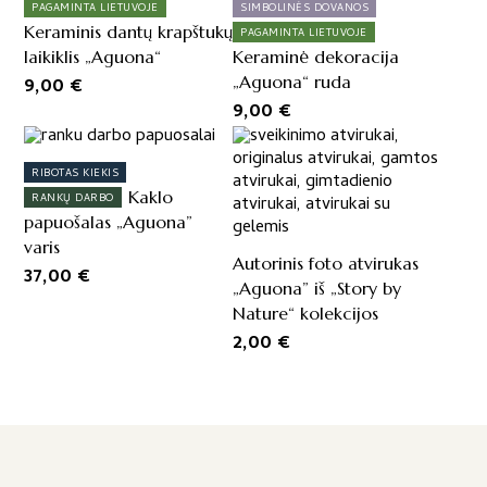
PAGAMINTA LIETUVOJE
SIMBOLINĖS DOVANOS
variants.
Keraminis dantų krapštukų
PAGAMINTA LIETUVOJE
The
laikiklis „Aguona“
Keraminė dekoracija
options
„Aguona“ ruda
9,00
€
may
9,00
€
be
chosen
on
RIBOTAS KIEKIS
the
Kaklo
RANKŲ DARBO
product
papuošalas „Aguona”
page
varis
Autorinis foto atvirukas
37,00
€
„Aguona” iš „Story by
Nature“ kolekcijos
2,00
€