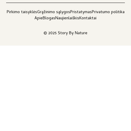
Pirkimo taisyklės
Grąžinimo sąlygos
Pristatymas
Privatumo politika
Apie
Blogas
Naujienlaiškis
Kontaktai
© 2025 Story By Nature