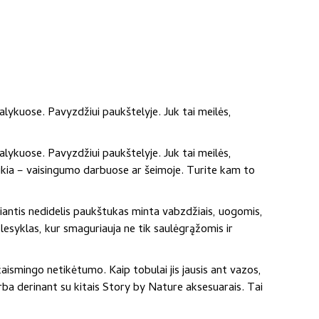
alykuose. Pavyzdžiui paukštelyje. Juk tai meilės,
alykuose. Pavyzdžiui paukštelyje. Juk tai meilės,
reikia – vaisingumo darbuose ar šeimoje. Turite kam to
kiriantis nedidelis paukštukas minta vabzdžiais, uogomis,
lesyklas, kur smaguriauja ne tik saulėgrąžomis ir
žaismingo netikėtumo. Kaip tobulai jis jausis ant vazos,
ba derinant su kitais Story by Nature aksesuarais. Tai