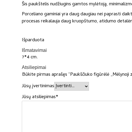
Šis paukštelis nudžiugins gamtos mylėtoją, minimalizmo
Porceliano gaminiai yra daug daugiau nei paprasti daikt
procesas reikalauja daug kruopštumo, atidumo detalėm
Išparduota
Išmatavimai
7*4 cm.
Atsiliepimai
Būkite pirmas aprašęs “Paukščiuko figūrėlė „Mėlynoji 
Jūsų įvertinimas
Jūsų atsiliepimas
*