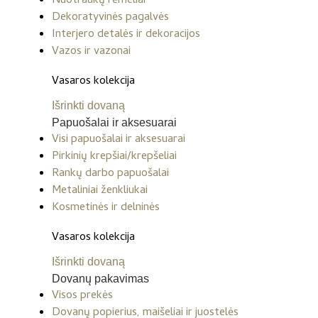
Nuotraukų rėmeliai
Dekoratyvinės pagalvės
Interjero detalės ir dekoracijos
Vazos ir vazonai
Vasaros kolekcija
Išrinkti dovaną
Papuošalai ir aksesuarai
Visi papuošalai ir aksesuarai
Pirkinių krepšiai/krepšeliai
Rankų darbo papuošalai
Metaliniai ženkliukai
Kosmetinės ir delninės
Vasaros kolekcija
Išrinkti dovaną
Dovanų pakavimas
Visos prekės
Dovanų popierius, maišeliai ir juostelės