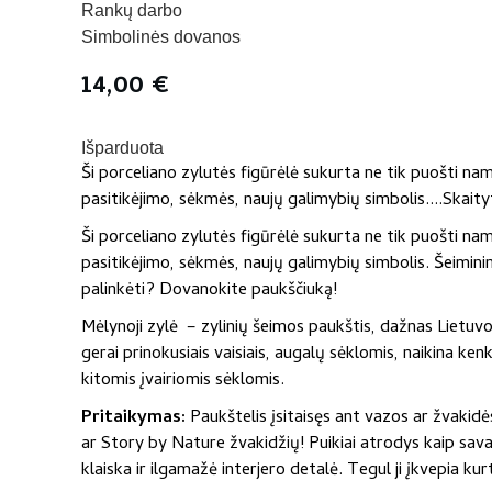
Rankų darbo
Simbolinės dovanos
14,00
€
Išparduota
Ši porceliano zylutės figūrėlė sukurta ne tik puošti na
pasitikėjimo, sėkmės, naujų galimybių simbolis....
Skaity
Ši porceliano zylutės figūrėlė sukurta ne tik puošti na
pasitikėjimo, sėkmės, naujų galimybių simbolis. Šeiminin
palinkėti? Dovanokite paukščiuką!
Mėlynoji zylė – zylinių šeimos paukštis, dažnas Lietuvoj
gerai prinokusiais vaisiais, augalų sėklomis, naikina k
kitomis įvairiomis sėklomis.
Pritaikymas:
Paukštelis įsitaisęs ant vazos ar žvakidė
ar Story by Nature žvakidžių! Puikiai atrodys kaip sav
klaiska ir ilgamažė interjero detalė. Tegul ji įkvepia kurt