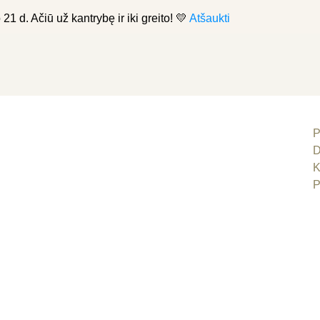
21 d. Ačiū už kantrybę ir iki greito! 💛
Atšaukti
P
D
K
P