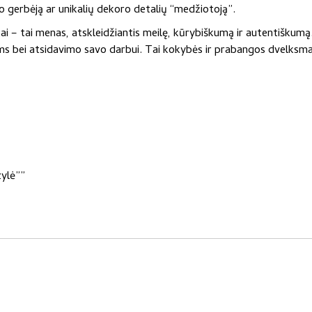
 gerbėją ar unikalių dekoro detalių “medžiotoją”.
ai – tai menas, atskleidžiantis meilę, kūrybiškumą ir autentiškumą
s bei atsidavimo savo darbui. Tai kokybės ir prabangos dvelksma
zylė””