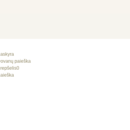
askyra
ovanų paieška
repšelis
0
aieška