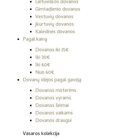
Lietuviškos dovanos
Gimtadienio dovanos
Vestuvių dovanos
Įkurtuvių dovanos
Kalėdinės dovanos
Pagal kainą
Dovanos iki 15€
Iki 30€
Iki 60€
Nuo 60€
Dovanų idėjos pagal gavėją
Dovanos moterims
Dovanos vyrams
Dovanos šeimai
Dovanos vaikams
Dovanos draugui
Vasaros kolekcija