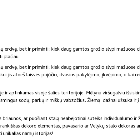
mų erdvę, bet ir priminti: kiek daug gamtos grožio slypi mažuose d
ti plačiau
mų erdvę, bet ir priminti: kiek daug gamtos grožio slypi mažuose d
kui jis atneš laisvės pojūčio, dvasios pakylėjimo, įkvėpimo, o kai 
e ir aptinkamas visoje šalies teritorijoje. Mėlynu viršugalviu išsis
enksmingus sodų, parkų ir miškų vabzdžius. Žiemą dažnai užsuka ir į 
s briaunos, ar puošiant stalą neabejotinai suteiks individualumo ir 
arankiškas dekoro elementas, pavasario ar Velykų stalo dekoras ar
i unikalias namų istorijas!