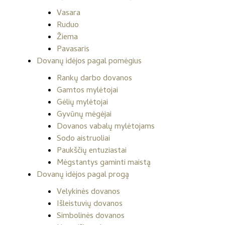
Vasara
Ruduo
Žiema
Pavasaris
Dovanų idėjos pagal pomėgius
Rankų darbo dovanos
Gamtos mylėtojai
Gėlių mylėtojai
Gyvūnų mėgėjai
Dovanos vabalų mylėtojams
Sodo aistruoliai
Paukščių entuziastai
Mėgstantys gaminti maistą
Dovanų idėjos pagal progą
Velykinės dovanos
Išleistuvių dovanos
Simbolinės dovanos