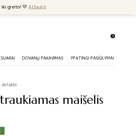
+370 682 57369
 iki greito! 💛
Atšaukti
0
ESUARAI
DOVANŲ PAKAVIMAS
YPATINGI PASIŪLYMAI
 detalės
traukiamas maišelis
E