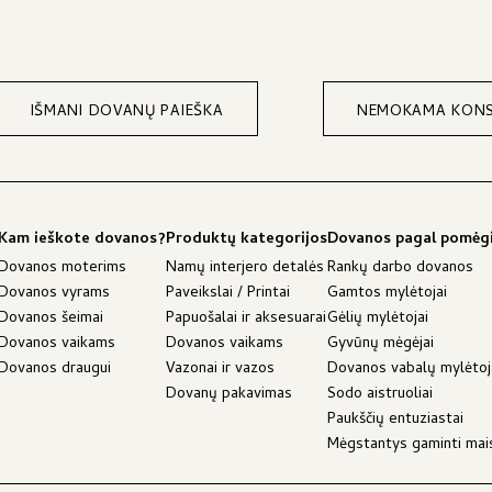
IŠMANI DOVANŲ PAIEŠKA
NEMOKAMA KONS
Kam ieškote dovanos?
Produktų kategorijos
Dovanos pagal pomėg
Dovanos moterims
Namų interjero detalės
Rankų darbo dovanos
Dovanos vyrams
Paveikslai / Printai
Gamtos mylėtojai
Dovanos šeimai
Papuošalai ir aksesuarai
Gėlių mylėtojai
Dovanos vaikams
Dovanos vaikams
Gyvūnų mėgėjai
Dovanos draugui
Vazonai ir vazos
Dovanos vabalų mylėto
Dovanų pakavimas
Sodo aistruoliai
Paukščių entuziastai
Mėgstantys gaminti mai