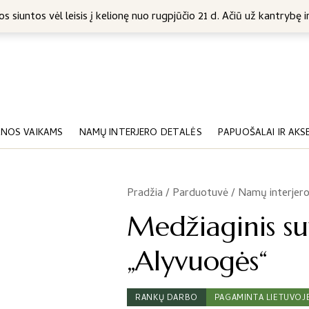
5 Eur
s siuntos vėl leisis į kelionę nuo rugpjūčio 21 d. Ačiū už kantrybę ir
NOS VAIKAMS
NAMŲ INTERJERO DETALĖS
PAPUOŠALAI IR AKS
Pradžia
/
Parduotuvė
/
Namų interjero
/
Medžiaginis su
„Alyvuogės“
RANKŲ DARBO
PAGAMINTA LIETUVOJ