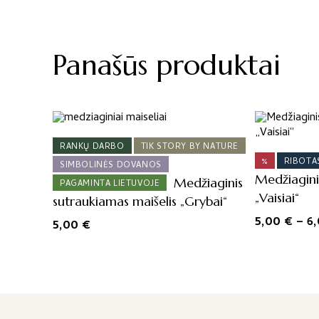
Panašūs produktai
This
product
RANKŲ DARBO
TIK STORY BY NATURE
has
%
RIBOTAS
multiple
SIMBOLINĖS DOVANOS
Medžiagini
variants.
Medžiaginis
PAGAMINTA LIETUVOJE
The
„Vaisiai“
sutraukiamas maišelis „Grybai“
options
5,00
€
–
6
5,00
€
may
be
chosen
on
the
product