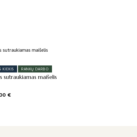
 KIEKIS
RANKŲ DARBO
s sutraukiamas maišelis
Price
,00
€
range:
5,00 €
through
6,00 €