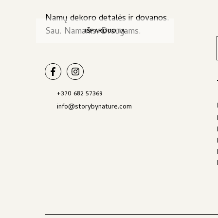
page
Namų dekoro detalės ir dovanos.
Sau. Namams. Draugams.
IŠPARDUOTA
+370 682 57369
info@storybynature.com