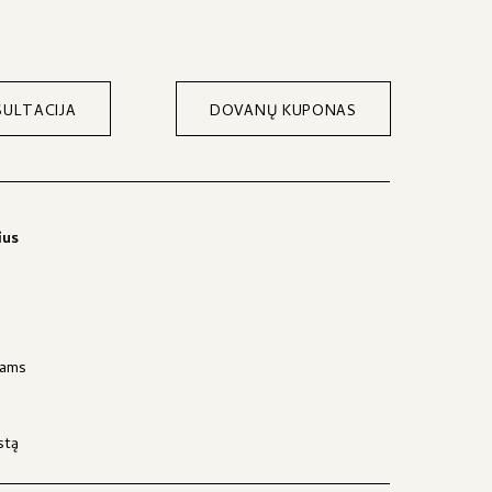
ULTACIJA
DOVANŲ KUPONAS
ius
jams
stą