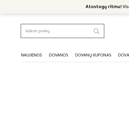
Nemokamas konsultavimas
Nemokamas siuntimas nuo 4
Atostogų ritmu!
Viso
Ieškoti:
NAUJIENOS
DOVANOS
DOVANŲ KUPONAS
DOVA