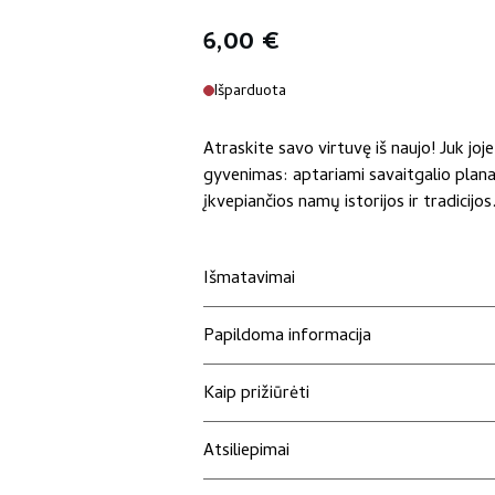
6,00
€
Išparduota
Atraskite savo virtuvę iš naujo! Juk joj
gyvenimas: aptariami savaitgalio planai 
įkvepiančios namų istorijos ir tradicijos.
Išmatavimai
Papildoma informacija
Kaip prižiūrėti
Atsiliepimai