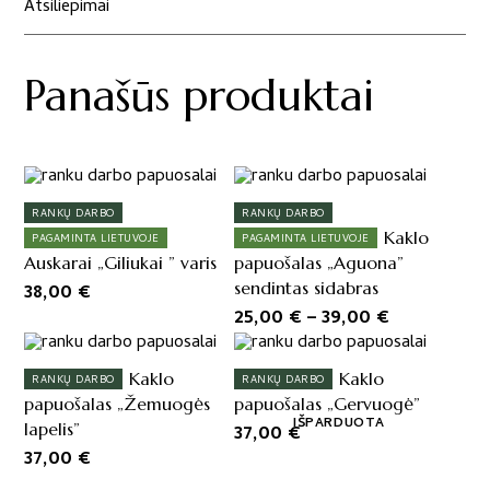
Atsiliepimai
Panašūs produktai
This
product
RANKŲ DARBO
RANKŲ DARBO
has
Kaklo
PAGAMINTA LIETUVOJE
PAGAMINTA LIETUVOJE
multiple
Auskarai „Giliukai ” varis
papuošalas „Aguona”
variants.
sendintas sidabras
38,00
€
The
Price
25,00
€
–
39,00
€
options
range:
may
25,00 €
be
Kaklo
Kaklo
RANKŲ DARBO
RANKŲ DARBO
chosen
through
papuošalas „Žemuogės
papuošalas „Gervuogė”
on
39,00 €
IŠPARDUOTA
lapelis”
37,00
€
the
37,00
€
product