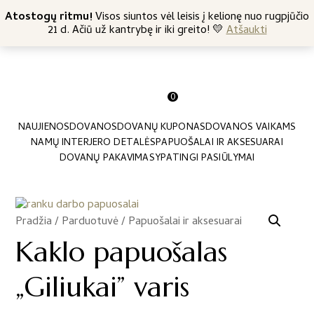
+370 682 57369
Atostogų ritmu!
Nemokamas siuntimas nuo 45 Eur
Visos siuntos vėl leisis į kelionę nuo rugpjūčio
21 d. Ačiū už kantrybę ir iki greito! 💛
Atšaukti
0
NAUJIENOS
DOVANOS
DOVANŲ KUPONAS
DOVANOS VAIKAMS
NAMŲ INTERJERO DETALĖS
PAPUOŠALAI IR AKSESUARAI
DOVANŲ PAKAVIMAS
YPATINGI PASIŪLYMAI
Pradžia
/
Parduotuvė
/
Papuošalai ir aksesuarai
/
Kaklo papuošalas
„Giliukai” varis