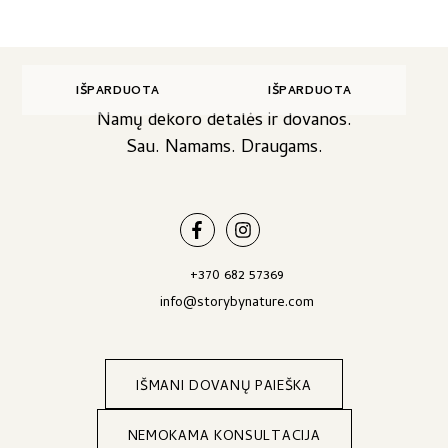
page
IŠPARDUOTA
IŠPARDUOTA
Namų dekoro detalės ir dovanos.
Sau. Namams. Draugams.
+370 682 57369
info@storybynature.com
IŠMANI DOVANŲ PAIEŠKA
NEMOKAMA KONSULTACIJA