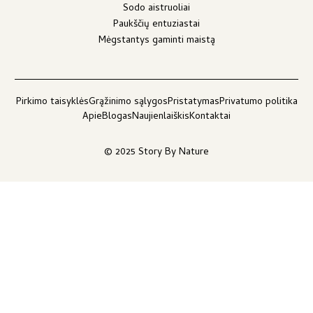
Sodo aistruoliai
Paukščių entuziastai
Mėgstantys gaminti maistą
Pirkimo taisyklės
Grąžinimo sąlygos
Pristatymas
Privatumo politika
Apie
Blogas
Naujienlaiškis
Kontaktai
© 2025 Story By Nature