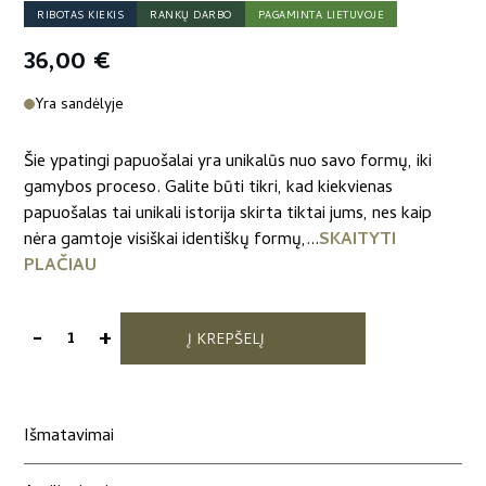
RIBOTAS KIEKIS
RANKŲ DARBO
PAGAMINTA LIETUVOJE
36,00
€
Yra sandėlyje
Šie ypatingi papuošalai yra unikalūs nuo savo formų, iki
gamybos proceso. Galite būti tikri, kad kiekvienas
papuošalas tai unikali istorija skirta tiktai jums, nes kaip
nėra gamtoje visiškai identiškų formų,...
SKAITYTI
PLAČIAU
-
+
Į KREPŠELĮ
produkto
kiekis:
Kaklo
papuošalas
Išmatavimai
"Giliukai"
varis