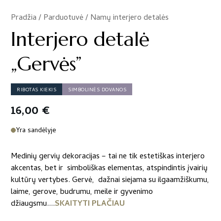
Pradžia
/
Parduotuvė
/
Namų interjero detalės
/
Interjero detalė
„Gervės”
RIBOTAS KIEKIS
SIMBOLINĖS DOVANOS
16,00
€
Yra sandėlyje
​Medinių gervių dekoracijas – tai ne tik estetiškas interjero
akcentas, bet ir simboliškas elementas, atspindintis įvairių
kultūrų vertybes. Gervė, dažnai siejama su ilgaamžiškumu,
laime, gerove, budrumu, meile ir gyvenimo
džiaugsmu....
SKAITYTI PLAČIAU