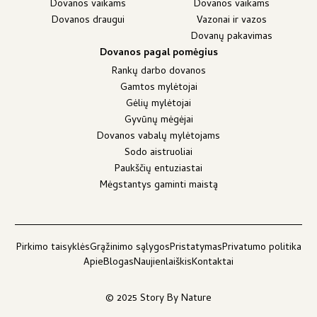
Dovanos vaikams
Dovanos vaikams
Dovanos draugui
Vazonai ir vazos
Dovanų pakavimas
Dovanos pagal pomėgius
Rankų darbo dovanos
Gamtos mylėtojai
Gėlių mylėtojai
Gyvūnų mėgėjai
Dovanos vabalų mylėtojams
Sodo aistruoliai
Paukščių entuziastai
Mėgstantys gaminti maistą
Pirkimo taisyklės
Grąžinimo sąlygos
Pristatymas
Privatumo politika
Apie
Blogas
Naujienlaiškis
Kontaktai
© 2025 Story By Nature