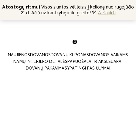
+370 682 57369
Atostogų ritmu!
Nemokamas siuntimas nuo 45 Eur
Visos siuntos vėl leisis į kelionę nuo rugpjūčio
21 d. Ačiū už kantrybę ir iki greito! 💛
Atšaukti
0
NAUJIENOS
DOVANOS
DOVANŲ KUPONAS
DOVANOS VAIKAMS
NAMŲ INTERJERO DETALĖS
PAPUOŠALAI IR AKSESUARAI
DOVANŲ PAKAVIMAS
YPATINGI PASIŪLYMAI