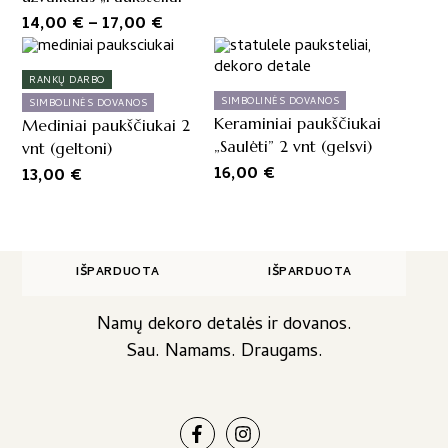
be
Price
14,00
€
–
17,00
€
chosen
range:
on
14,00 €
the
RANKŲ DARBO
product
through
SIMBOLINĖS DOVANOS
SIMBOLINĖS DOVANOS
page
17,00 €
Keraminiai paukščiukai
Mediniai paukščiukai 2
„Saulėti” 2 vnt (gelsvi)
vnt (geltoni)
16,00
€
13,00
€
IŠPARDUOTA
IŠPARDUOTA
Namų dekoro detalės ir dovanos.
Sau. Namams. Draugams.