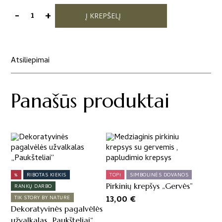
-
+
Į KREPŠELĮ
produkto
kiekis:
Interjero
detalė
Atsiliepimai
"Gervės"
Panašūs produktai
This
product
has
multiple
%
RIBOTAS KIEKIS
TOP!
SIMBOLINĖS DOVANOS
variants.
Pirkinių krepšys „Gervės”
RANKŲ DARBO
The
13,00
€
TIK STORY BY NATURE
options
Dekoratyvinės pagalvėlės
may
užvalkalas „Paukšteliai“