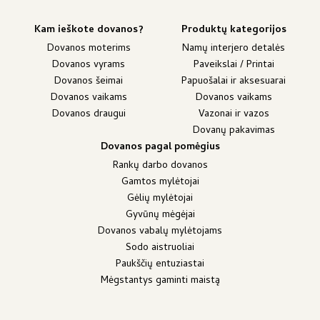
Kam ieškote dovanos?
Produktų kategorijos
Dovanos moterims
Namų interjero detalės
Dovanos vyrams
Paveikslai / Printai
Dovanos šeimai
Papuošalai ir aksesuarai
Dovanos vaikams
Dovanos vaikams
Dovanos draugui
Vazonai ir vazos
Dovanų pakavimas
Dovanos pagal pomėgius
Rankų darbo dovanos
Gamtos mylėtojai
Gėlių mylėtojai
Gyvūnų mėgėjai
Dovanos vabalų mylėtojams
Sodo aistruoliai
Paukščių entuziastai
Mėgstantys gaminti maistą