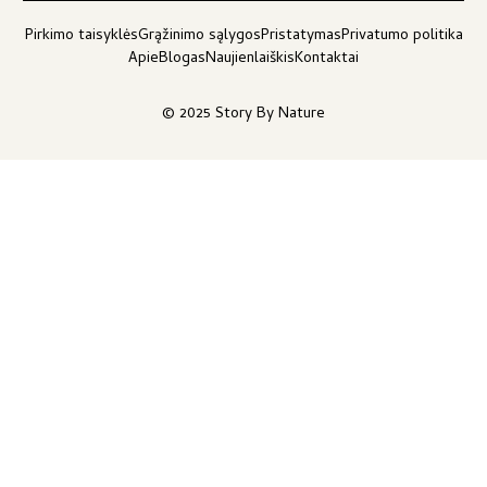
Pirkimo taisyklės
Grąžinimo sąlygos
Pristatymas
Privatumo politika
Apie
Blogas
Naujienlaiškis
Kontaktai
© 2025 Story By Nature