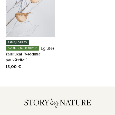
RANKŲ DARBO
Eglutės
PAGAMINTA LIETUVOJE
žaisliukai “Mediniai
paukšteliai”
13,00
€