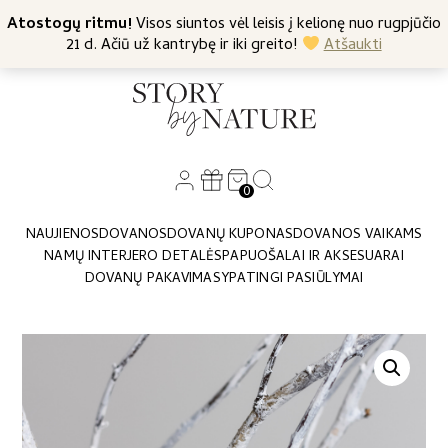
+370 682 57369
Atostogų ritmu!
Nemokamas siuntimas nuo 45 Eur
Visos siuntos vėl leisis į kelionę nuo rugpjūčio
21 d. Ačiū už kantrybę ir iki greito!
Atšaukti
0
NAUJIENOS
DOVANOS
DOVANŲ KUPONAS
DOVANOS VAIKAMS
NAMŲ INTERJERO DETALĖS
PAPUOŠALAI IR AKSESUARAI
DOVANŲ PAKAVIMAS
YPATINGI PASIŪLYMAI