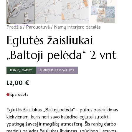
Pradžia
/
Parduotuvė
/
Namų interjero detalės
/
Eglutės žaisliukai
„Baltoji pelėda“ 2 vnt
RANKŲ DARBO
SIMBOLINĖS DOVANOS
12,00
€
Išparduota
Eglutės žaisliukas „Baltoji pelėda“ – puikus pasirinkimas
kiekvienam, kuris nori savo kalėdinei eglutei suteikti
ypatingą žavesį ir magišką atmosferą. Šis rankų darbo
medinis pelėdos žaisliukas įkvėptas įspūdingo Lietuvos