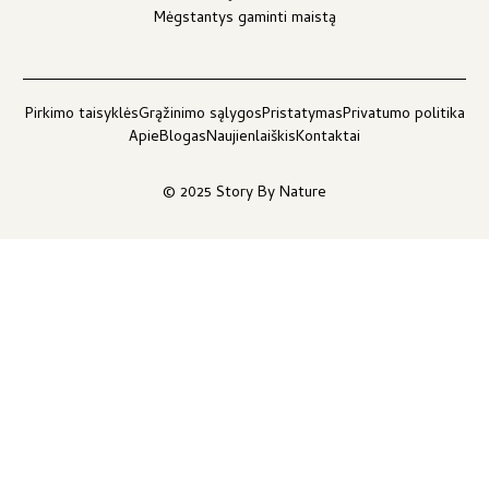
Mėgstantys gaminti maistą
Pirkimo taisyklės
Grąžinimo sąlygos
Pristatymas
Privatumo politika
Apie
Blogas
Naujienlaiškis
Kontaktai
© 2025 Story By Nature