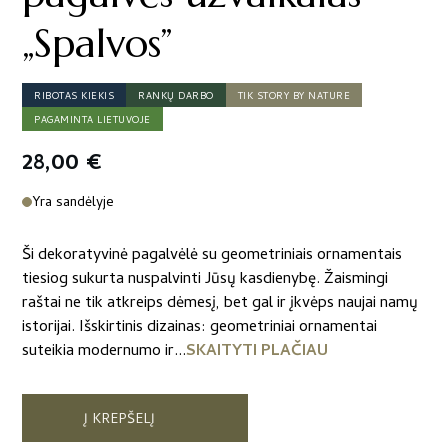
„Spalvos”
RIBOTAS KIEKIS
RANKŲ DARBO
TIK STORY BY NATURE
PAGAMINTA LIETUVOJE
28,00
€
Yra sandėlyje
Ši dekoratyvinė pagalvėlė su geometriniais ornamentais
tiesiog sukurta nuspalvinti Jūsų kasdienybę. Žaismingi
raštai ne tik atkreips dėmesį, bet gal ir įkvėps naujai namų
istorijai. Išskirtinis dizainas: geometriniai ornamentai
suteikia modernumo ir...
SKAITYTI PLAČIAU
Į KREPŠELĮ