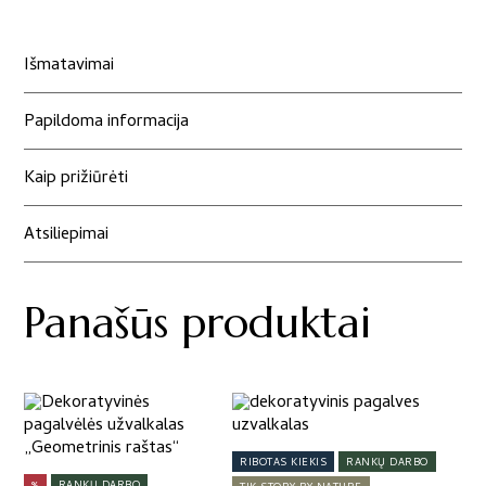
Išmatavimai
Papildoma informacija
Kaip prižiūrėti
Atsiliepimai
Panašūs produktai
This
This
product
product
has
has
RIBOTAS KIEKIS
RANKŲ DARBO
multiple
multiple