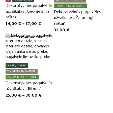
%
RANKŲ DARBO
TIK STORY BY NATURE
variants.
variants.
Dekoratyvinės pagalvėlės
PAGAMINTA LIETUVOJE
The
The
užvalkalas „Geometrinis
Dekoratyvinės pagalvėlės
options
options
raštas“
užvalkalas „Žaismingi
may
may
Price
14,00
€
–
17,00
€
raštai“
be
be
range:
32,00
€
chosen
chosen
14,00 €
This
on
on
IŠPARDUOTA
product
through
the
the
has
product
product
17,00 €
multiple
page
page
variants.
The
RANKŲ DARBO
options
TIK STORY BY NATURE
may
PAGAMINTA LIETUVOJE
be
Dekoratyvinės pagalvėlės
chosen
užvalkalas „ Ritmas“
on
Price
25,00
€
–
30,00
€
the
range:
product
25,00 €
page