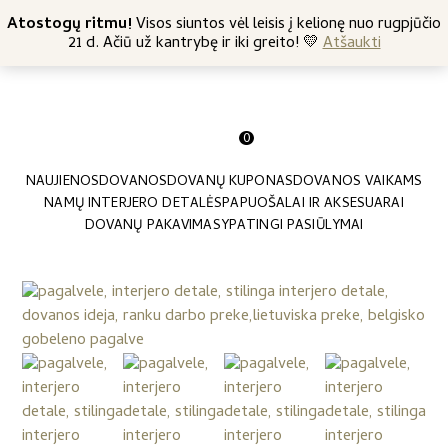
+370 682 57369
Atostogų ritmu!
Nemokamas siuntimas nuo 45 Eur
Visos siuntos vėl leisis į kelionę nuo rugpjūčio
21 d. Ačiū už kantrybę ir iki greito! 💛
Atšaukti
0
NAUJIENOS
DOVANOS
DOVANŲ KUPONAS
DOVANOS VAIKAMS
NAMŲ INTERJERO DETALĖS
PAPUOŠALAI IR AKSESUARAI
DOVANŲ PAKAVIMAS
YPATINGI PASIŪLYMAI