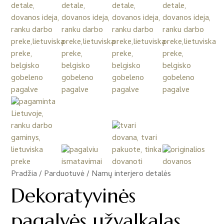
Pradžia
/
Parduotuvė
/
Namų interjero detalės
/
Dekoratyvinės
pagalvės užvalkalas