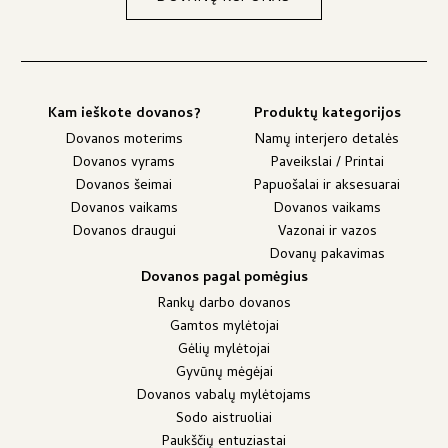
Kam ieškote dovanos?
Produktų kategorijos
Dovanos moterims
Namų interjero detalės
Dovanos vyrams
Paveikslai / Printai
Dovanos šeimai
Papuošalai ir aksesuarai
Dovanos vaikams
Dovanos vaikams
Dovanos draugui
Vazonai ir vazos
Dovanų pakavimas
Dovanos pagal pomėgius
Rankų darbo dovanos
Gamtos mylėtojai
Gėlių mylėtojai
Gyvūnų mėgėjai
Dovanos vabalų mylėtojams
Sodo aistruoliai
Paukščių entuziastai