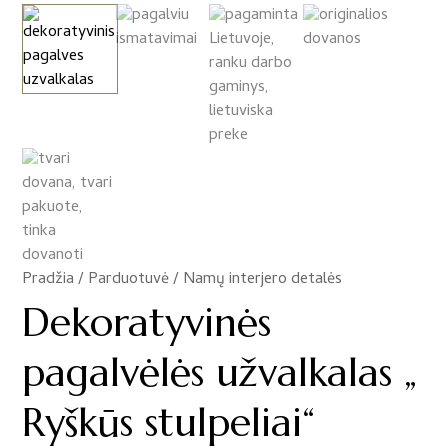
Pradžia
/
Parduotuvė
/
Namų interjero detalės
/
Dekoratyvinės
pagalvėlės užvalkalas „
Ryškūs stulpeliai“