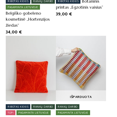
Botaninis
RIBOTAS KIEKIS
RANKŲ DARBO
RIBOTAS KIEKIS
printas „Egzotinis vaisius”
PAGAMINTA LIETUVOJE
Belgiško gobeleno
39,00
€
kosmetinė „Hortenzijos
žiedas“
34,00
€
IŠPARDUOTA
RIBOTAS KIEKIS
RANKŲ DARBO
RANKŲ DARBO
TOP!
PAGAMINTA LIETUVOJE
PAGAMINTA LIETUVOJE