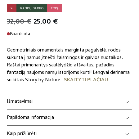
%
RANKŲ DARBO
TOP!
Original
Current
32,00
€
25,00
€
price
price
Išparduota
was:
is:
Geometriniais ornamentais marginta pagalvėlė, rodos
32,00 €.
25,00 €.
sukurta į namus įtnešti žaismingos ir gaivios nuotaikos.
Raštai primenantys saulėlydžio atšvaitus, pažadins
fantaziją naujoms namų istorijoms kurti! Lengvai derinama
su kitais Story by Nature...
SKAITYTI PLAČIAU
Išmatavimai
Papildoma informacija
Kaip prižiūrėti