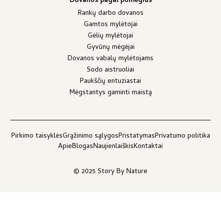
Dovanos pagal pomėgius
Rankų darbo dovanos
Gamtos mylėtojai
Gėlių mylėtojai
Gyvūnų mėgėjai
Dovanos vabalų mylėtojams
Sodo aistruoliai
Paukščių entuziastai
Mėgstantys gaminti maistą
Pirkimo taisyklės
Grąžinimo sąlygos
Pristatymas
Privatumo politika
Apie
Blogas
Naujienlaiškis
Kontaktai
© 2025 Story By Nature