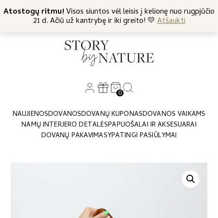
+370 682 57369
Atostogų ritmu!
Nemokamas siuntimas nuo 45 Eur
Visos siuntos vėl leisis į kelionę nuo rugpjūčio
21 d. Ačiū už kantrybę ir iki greito! 💛
Atšaukti
0
NAUJIENOS
DOVANOS
DOVANŲ KUPONAS
DOVANOS VAIKAMS
NAMŲ INTERJERO DETALĖS
PAPUOŠALAI IR AKSESUARAI
DOVANŲ PAKAVIMAS
YPATINGI PASIŪLYMAI