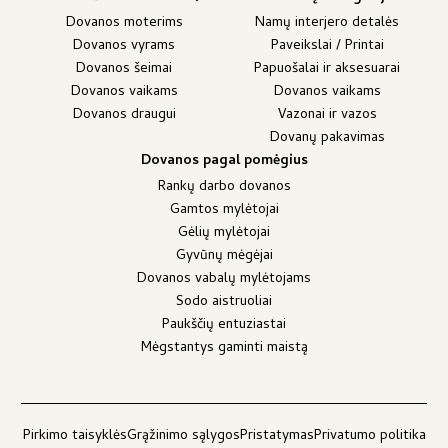
Dovanos moterims
Namų interjero detalės
Dovanos vyrams
Paveikslai / Printai
Dovanos šeimai
Papuošalai ir aksesuarai
Dovanos vaikams
Dovanos vaikams
Dovanos draugui
Vazonai ir vazos
Dovanų pakavimas
Dovanos pagal pomėgius
Rankų darbo dovanos
Gamtos mylėtojai
Gėlių mylėtojai
Gyvūnų mėgėjai
Dovanos vabalų mylėtojams
Sodo aistruoliai
Paukščių entuziastai
Mėgstantys gaminti maistą
Pirkimo taisyklės
Grąžinimo sąlygos
Pristatymas
Privatumo politika