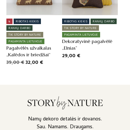
%
RIBOTAS KIEKIS
RIBOTAS KIEKIS
RANKŲ DARBO
RANKŲ DARBO
TIK STORY BY NATURE
TIK STORY BY NATURE
PAGAMINTA LIETUVOJE
Dekoratyvinė pagalvėlė
PAGAMINTA LIETUVOJE
Pagalvėlės užvalkalas
„Elnias”
„Kalėdos ir briedžiai“
29,00
€
Original
Current
39,00
€
32,00
€
price
price
was:
is:
39,00 €.
32,00 €.
Namų dekoro detalės ir dovanos.
Sau. Namams. Draugams.