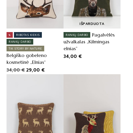
IŠPARDUOTA
Pagalvėlės
%
RIBOTAS KIEKIS
RANKŲ DARBO
užvalkalas „Kilmingas
RANKŲ DARBO
elnias”
TIK STORY BY NATURE
Belgiško gobeleno
34,00
€
kosmetinė „Elnias“
Original
Current
34,00
€
29,00
€
price
price
was:
is:
34,00 €.
29,00 €.