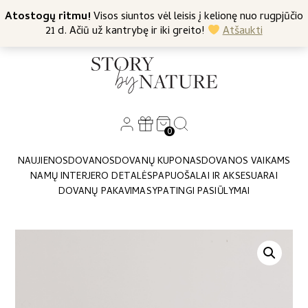
+370 682 57369
Atostogų ritmu!
Nemokamas siuntimas nuo 45 Eur
Visos siuntos vėl leisis į kelionę nuo rugpjūčio
21 d. Ačiū už kantrybę ir iki greito!
Atšaukti
0
NAUJIENOS
DOVANOS
DOVANŲ KUPONAS
DOVANOS VAIKAMS
NAMŲ INTERJERO DETALĖS
PAPUOŠALAI IR AKSESUARAI
DOVANŲ PAKAVIMAS
YPATINGI PASIŪLYMAI