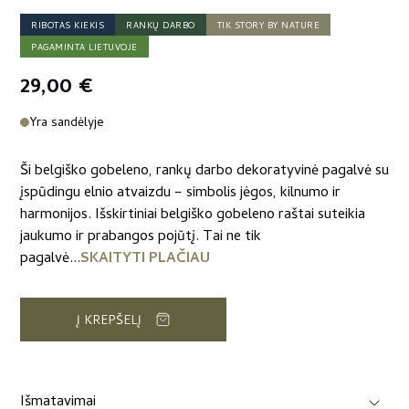
RIBOTAS KIEKIS
RANKŲ DARBO
TIK STORY BY NATURE
PAGAMINTA LIETUVOJE
29,00
€
Yra sandėlyje
Ši belgiško gobeleno, rankų darbo dekoratyvinė pagalvė su
įspūdingu elnio atvaizdu – simbolis jėgos, kilnumo ir
harmonijos. Išskirtiniai belgiško gobeleno raštai suteikia
jaukumo ir prabangos pojūtį. Tai ne tik
pagalvė...
SKAITYTI PLAČIAU
Į KREPŠELĮ
Išmatavimai