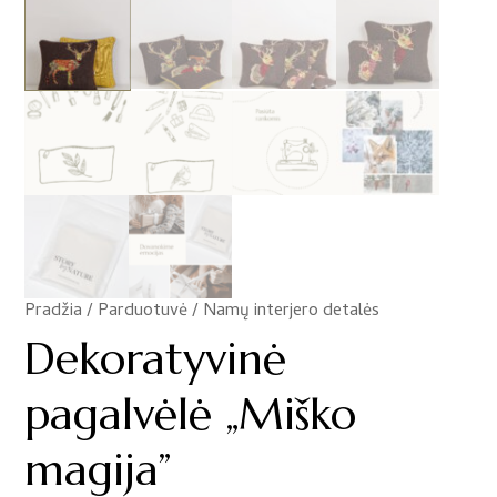
Pradžia
/
Parduotuvė
/
Namų interjero detalės
/
Dekoratyvinė
pagalvėlė „Miško
magija”