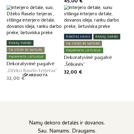
45,00
€
RIBOTAS KIEKIS
RANKŲ DARBO
RANKŲ DARBO
TIK STORY BY NATURE
TIK STORY BY NATURE
PAGAMINTA LIETUVOJE
Dekoratyvinė pagalvė
PAGAMINTA LIETUVOJE
Dekoratyvinė pagalvė
„Šėlionės”
„Džeko Raselo terjeras”
32,00
€
IŠPARDUOTA
32,00
€
Namų dekoro detalės ir dovanos.
Sau. Namams. Draugams.