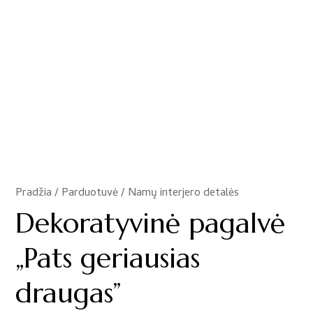
Pradžia
/
Parduotuvė
/
Namų interjero detalės
/
Dekoratyvinė pagalvė
„Pats geriausias
draugas”