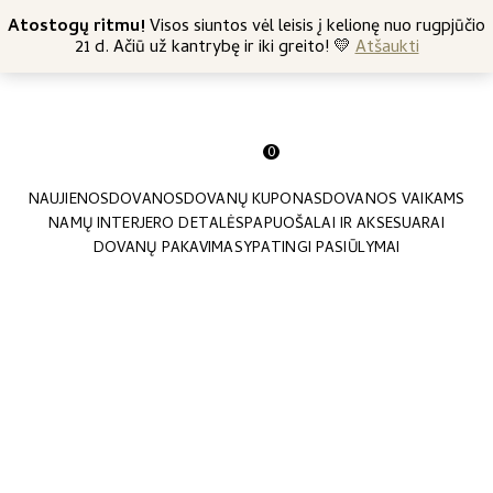
+370 682 57369
Atostogų ritmu!
Nemokamas siuntimas nuo 45 Eur
Visos siuntos vėl leisis į kelionę nuo rugpjūčio
21 d. Ačiū už kantrybę ir iki greito! 💛
Atšaukti
0
NAUJIENOS
DOVANOS
DOVANŲ KUPONAS
DOVANOS VAIKAMS
NAMŲ INTERJERO DETALĖS
PAPUOŠALAI IR AKSESUARAI
DOVANŲ PAKAVIMAS
YPATINGI PASIŪLYMAI