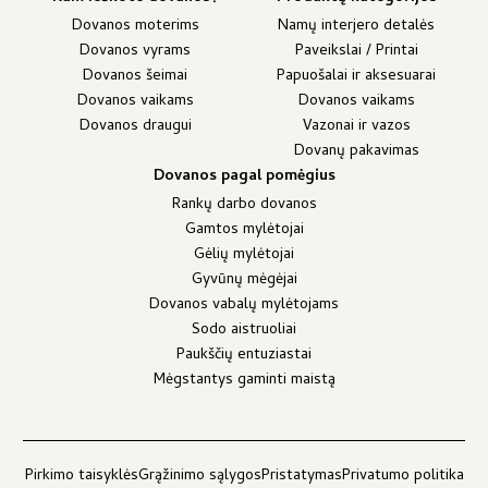
Dovanos moterims
Namų interjero detalės
Dovanos vyrams
Paveikslai / Printai
Dovanos šeimai
Papuošalai ir aksesuarai
Dovanos vaikams
Dovanos vaikams
Dovanos draugui
Vazonai ir vazos
Dovanų pakavimas
Dovanos pagal pomėgius
Rankų darbo dovanos
Gamtos mylėtojai
Gėlių mylėtojai
Gyvūnų mėgėjai
Dovanos vabalų mylėtojams
Sodo aistruoliai
Paukščių entuziastai
Mėgstantys gaminti maistą
Pirkimo taisyklės
Grąžinimo sąlygos
Pristatymas
Privatumo politika