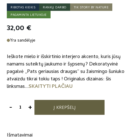
RIBOTAS KIEKIS
RANKŲ DARBO
TIK STORY BY NATURE
PAGAMINTA LIETUVOJE
32,00
€
Yra sandėlyje
Ieškote mielo ir išskirtinio interjero akcento, kuris jūsų
namams suteiktų jaukumo ir šypsenų? Dekoratyvinė
pagalvė „Pats geriausias draugas“ su žaismingo šuniuko
atvaizdu tikrai tokiu taps ! Originalus dizainas: šis
linksmas...
SKAITYTI PLAČIAU
-
+
Į KREPŠELĮ
produkto
kiekis:
Dekoratyvinė
pagalvė
Išmatavimai