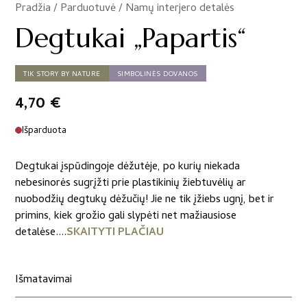
Pradžia
/
Parduotuvė
/
Namų interjero detalės
/
Degtukai „Papartis“
TIK STORY BY NATURE
SIMBOLINĖS DOVANOS
4,70
€
Išparduota
Degtukai įspūdingoje dėžutėje, po kurių niekada
nebesinorės sugrįžti prie plastikinių žiebtuvėlių ar
nuobodžių degtukų dėžučių! Jie ne tik įžiebs ugnį, bet ir
primins, kiek grožio gali slypėti net mažiausiose
detalėse....
SKAITYTI PLAČIAU
Išmatavimai