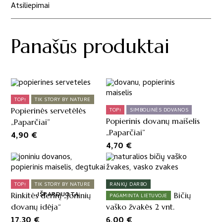
Atsiliepimai
Panašūs produktai
TOP!
TIK STORY BY NATURE
Popierinės servetėlės
TOP!
SIMBOLINĖS DOVANOS
Popierinis dovanų maišelis
„Paparčiai”
„Paparčiai”
4,90
€
4,70
€
TOP!
TIK STORY BY NATURE
RANKŲ DARBO
IŠPARDUOTA
Rinkitės derinį „Joninių
Bičių
PAGAMINTA LIETUVOJE
dovanų idėja“
vaško žvakės 2 vnt.
17,30
€
6,00
€