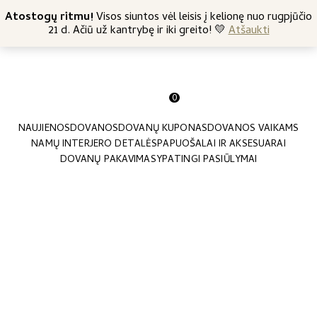
+370 682 57369
Atostogų ritmu!
Nemokamas siuntimas nuo 45 Eur
Visos siuntos vėl leisis į kelionę nuo rugpjūčio
21 d. Ačiū už kantrybę ir iki greito! 💛
Atšaukti
0
NAUJIENOS
DOVANOS
DOVANŲ KUPONAS
DOVANOS VAIKAMS
NAMŲ INTERJERO DETALĖS
PAPUOŠALAI IR AKSESUARAI
DOVANŲ PAKAVIMAS
YPATINGI PASIŪLYMAI