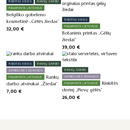
RIBOTAS KIEKIS
RANKŲ DARBO
PAGAMINTA LIETUVOJE
Belgiško gobeleno
RIBOTAS KIEKIS
kosmetinė „Gėlės žiedas”
PAGAMINTA LIETUVOJE
32,00
€
Botaninis printas „Gėlių
žiedai”
39,00
€
This
product
RIBOTAS KIEKIS
RANKŲ DARBO
has
RANKŲ DARBO
SIMBOLINĖS DOVANOS
multiple
Rankų
SIMBOLINĖS DOVANOS
PAGAMINTA LIETUVOJE
variants.
Rinkitės
darbo atvirukai „Žiedai”
PAGAMINTA LIETUVOJE
The
derinį „Pievų gėlės”
7,00
€
options
26,00
€
may
be
chosen
on
the