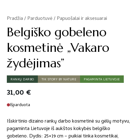
Pradžia
/
Parduotuvė
/
Papuošalai ir aksesuarai
/
Belgiško gobeleno
kosmetinė „Vakaro
žydėjimas”
RANKŲ DARBO
TIK STORY BY NATURE
PAGAMINTA LIETUVOJE
31,00
€
Išparduota
Išskirtinio dizaino rankų darbo kosmetinė su gėlių motyvu,
pagaminta Lietuvoje iš aukštos kokybės belgiško
gobeleno. Dydis: 25×19 cm – puikiai tinka kosmetikai,