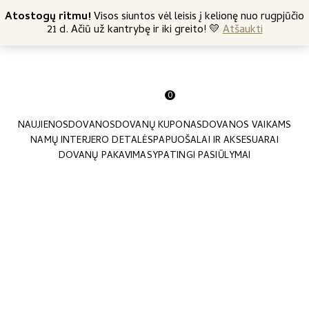
+370 682 57369
Atostogų ritmu!
Nemokamas siuntimas nuo 45 Eur
Visos siuntos vėl leisis į kelionę nuo rugpjūčio
21 d. Ačiū už kantrybę ir iki greito! 💛
Atšaukti
0
NAUJIENOS
DOVANOS
DOVANŲ KUPONAS
DOVANOS VAIKAMS
NAMŲ INTERJERO DETALĖS
PAPUOŠALAI IR AKSESUARAI
DOVANŲ PAKAVIMAS
YPATINGI PASIŪLYMAI