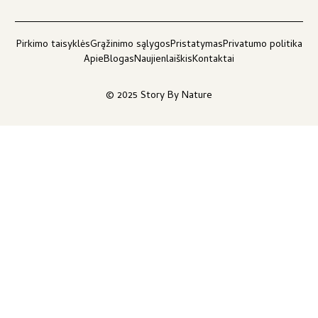
Pirkimo taisyklės
Grąžinimo sąlygos
Pristatymas
Privatumo politika
Apie
Blogas
Naujienlaiškis
Kontaktai
© 2025 Story By Nature