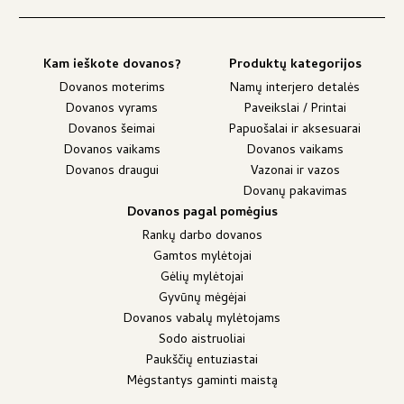
Kam ieškote dovanos?
Produktų kategorijos
Dovanos moterims
Namų interjero detalės
Dovanos vyrams
Paveikslai / Printai
Dovanos šeimai
Papuošalai ir aksesuarai
Dovanos vaikams
Dovanos vaikams
Dovanos draugui
Vazonai ir vazos
Dovanų pakavimas
Dovanos pagal pomėgius
Rankų darbo dovanos
Gamtos mylėtojai
Gėlių mylėtojai
Gyvūnų mėgėjai
Dovanos vabalų mylėtojams
Sodo aistruoliai
Paukščių entuziastai
Mėgstantys gaminti maistą