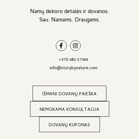
product
page
Namų dekoro detalės ir dovanos.
Sau. Namams. Draugams.
+370 682 57369
info@storybynature.com
IŠMANI DOVANŲ PAIEŠKA
NEMOKAMA KONSULTACIJA
DOVANŲ KUPONAS