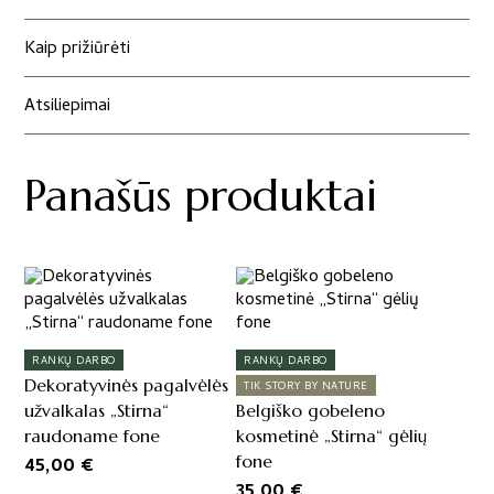
buldogas
"
Kaip prižiūrėti
Atsiliepimai
Panašūs produktai
RANKŲ DARBO
RANKŲ DARBO
Dekoratyvinės pagalvėlės
TIK STORY BY NATURE
užvalkalas „Stirna“
Belgiško gobeleno
raudoname fone
kosmetinė „Stirna“ gėlių
fone
45,00
€
35,00
€