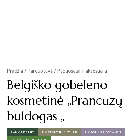
Pradžia
/
Parduotuvė
/
Papuošalai ir aksesuarai
/
Belgiško gobeleno
kosmetinė „Prancūzų
buldogas „
RANKŲ DARBO
TIK STORY BY NATURE
SIMBOLINĖS DOVANOS