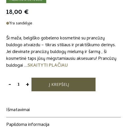
PAGAMINTA LIETUVOJE
18,00
€
Yra sandėlyje
Ši maža, belgiško gobeleno kosmetinė su prancūzų
buldogo atvaizdu – tikras stiliaus ir praktiškumo derinys.
Jei dievinate prancūzų buldogų mielumą ir šarmą , ši
kosmetinė taps jūsų mėgstamiausiu aksesuaru! Prancūzų
buldogai ...
SKAITYTI PLAČIAU
-
+
Į KREPŠELĮ
produkto
kiekis:
Belgiško
gobeleno
Išmatavimai
kosmetinė
"Prancūzų
Papildoma informacija