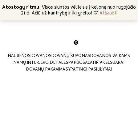
+370 682 57369
Atostogų ritmu!
Nemokamas siuntimas nuo 45 Eur
Visos siuntos vėl leisis į kelionę nuo rugpjūčio
21 d. Ačiū už kantrybę ir iki greito! 💛
Atšaukti
0
NAUJIENOS
DOVANOS
DOVANŲ KUPONAS
DOVANOS VAIKAMS
NAMŲ INTERJERO DETALĖS
PAPUOŠALAI IR AKSESUARAI
DOVANŲ PAKAVIMAS
YPATINGI PASIŪLYMAI