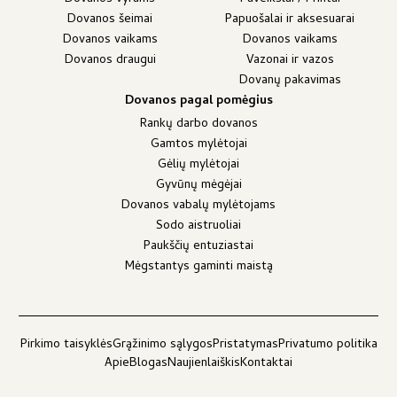
Dovanos šeimai
Papuošalai ir aksesuarai
Dovanos vaikams
Dovanos vaikams
Dovanos draugui
Vazonai ir vazos
Dovanų pakavimas
Dovanos pagal pomėgius
Rankų darbo dovanos
Gamtos mylėtojai
Gėlių mylėtojai
Gyvūnų mėgėjai
Dovanos vabalų mylėtojams
Sodo aistruoliai
Paukščių entuziastai
Mėgstantys gaminti maistą
Pirkimo taisyklės
Grąžinimo sąlygos
Pristatymas
Privatumo politika
Apie
Blogas
Naujienlaiškis
Kontaktai