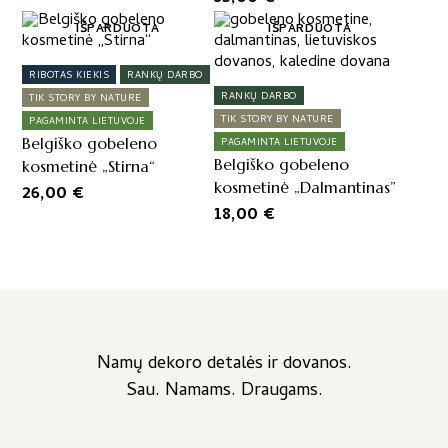
IŠPARDUOTA
IŠPARDUOTA
RIBOTAS KIEKIS
RANKŲ DARBO
RANKŲ DARBO
TIK STORY BY NATURE
TIK STORY BY NATURE
PAGAMINTA LIETUVOJE
Belgiško gobeleno
PAGAMINTA LIETUVOJE
Belgiško gobeleno
kosmetinė „Stirna“
kosmetinė „Dalmantinas”
26,00
€
18,00
€
Namų dekoro detalės ir dovanos.
Sau. Namams. Draugams.