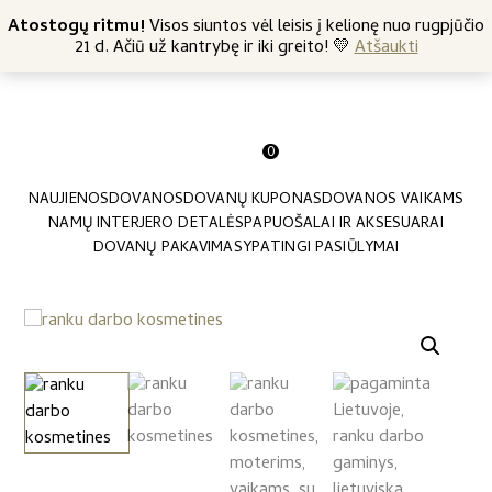
+370 682 57369
Atostogų ritmu!
Nemokamas siuntimas nuo 45 Eur
Visos siuntos vėl leisis į kelionę nuo rugpjūčio
21 d. Ačiū už kantrybę ir iki greito! 💛
Atšaukti
0
NAUJIENOS
DOVANOS
DOVANŲ KUPONAS
DOVANOS VAIKAMS
NAMŲ INTERJERO DETALĖS
PAPUOŠALAI IR AKSESUARAI
DOVANŲ PAKAVIMAS
YPATINGI PASIŪLYMAI