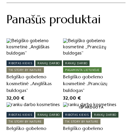
Panašūs produktai
RIBOTAS KIEKIS
RANKŲ DARBO
RANKŲ DARBO
TIK STORY BY NATURE
PAGAMINTA LIETUVOJE
Belgiško gobeleno
Belgiško gobeleno
kosmetinė „Angliškas
kosmetinė „Prancūzų
buldogas“
buldogas“
32,00
€
32,00
€
IŠPARDUOTA
RIBOTAS KIEKIS
RANKŲ DARBO
RIBOTAS KIEKIS
RANKŲ DARBO
TIK STORY BY NATURE
TIK STORY BY NATURE
Belgiško gobeleno
Belgiško gobeleno