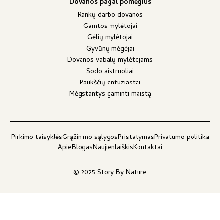
Dovanos pagal pomėgius
Rankų darbo dovanos
Gamtos mylėtojai
Gėlių mylėtojai
Gyvūnų mėgėjai
Dovanos vabalų mylėtojams
Sodo aistruoliai
Paukščių entuziastai
Mėgstantys gaminti maistą
Pirkimo taisyklės
Grąžinimo sąlygos
Pristatymas
Privatumo politika
Apie
Blogas
Naujienlaiškis
Kontaktai
© 2025 Story By Nature