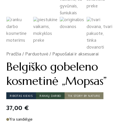
Pradžia
/
Parduotuvė
/
Papuošalai ir aksesuarai
/
Belgiško gobeleno
kosmetinė „Mopsas”
RIBOTAS KIEKIS
RANKŲ DARBO
TIK STORY BY NATURE
37,00
€
Yra sandėlyje