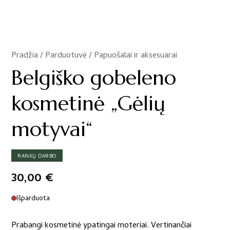
Pradžia
/
Parduotuvė
/
Papuošalai ir aksesuarai
/
Belgiško gobeleno
kosmetinė „Gėlių
motyvai“
RANKŲ DARBO
30,00
€
Išparduota
Prabangi kosmetinė ypatingai moteriai. Vertinančiai