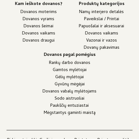
Kam ieškote dovanos?
Produktų kategorijos
Dovanos moterims
Namų interjero detalės
Dovanos vyrams
Paveikslai / Printai
Dovanos šeimai
Papuošalai ir aksesuarai
Dovanos vaikams
Dovanos vaikams
Dovanos draugui
Vazonai ir vazos
Dovanų pakavimas
Dovanos pagal pomėgius
Rankų darbo dovanos
Gamtos mylėtojai
Gėlių mylėtojai
Gyvūnų mėgėjai
Dovanos vabalų mylėtojams
Sodo aistruoliai
Paukščių entuziastai
Mėgstantys gaminti maistą