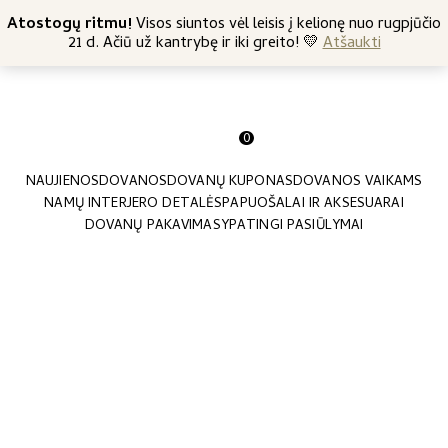
+370 682 57369
Atostogų ritmu!
Nemokamas siuntimas nuo 45 Eur
Visos siuntos vėl leisis į kelionę nuo rugpjūčio
21 d. Ačiū už kantrybę ir iki greito! 💛
Atšaukti
0
NAUJIENOS
DOVANOS
DOVANŲ KUPONAS
DOVANOS VAIKAMS
NAMŲ INTERJERO DETALĖS
PAPUOŠALAI IR AKSESUARAI
DOVANŲ PAKAVIMAS
YPATINGI PASIŪLYMAI