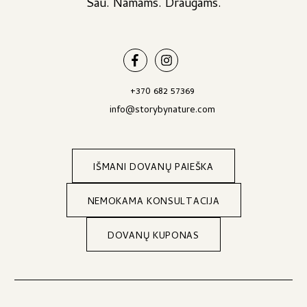
Sau. Namams. Draugams.
page
page
+370 682 57369
info@storybynature.com
IŠMANI DOVANŲ PAIEŠKA
NEMOKAMA KONSULTACIJA
DOVANŲ KUPONAS