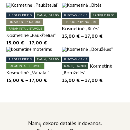
This
This
product
product
RIBOTAS KIEKIS
RANKŲ DARBO
RIBOTAS KIEKIS
RANKŲ DARBO
has
has
TIK STORY BY NATURE
TIK STORY BY NATURE
multiple
multiple
Kosmetinė „Bitės“
PAGAMINTA LIETUVOJE
variants.
variants.
Kosmetinė „Paukšteliai“
Price
15,00
€
–
17,00
€
The
The
Price
15,00
€
–
17,00
€
range:
options
options
range:
This
This
15,00 €
may
may
product
product
15,00 €
be
be
through
RIBOTAS KIEKIS
RANKŲ DARBO
RIBOTAS KIEKIS
has
has
chosen
chosen
through
17,00 €
Kosmetinė
PAGAMINTA LIETUVOJE
RANKŲ DARBO
multiple
multiple
on
on
17,00 €
Kosmetinė „Vabalai“
„Boružėlės“
variants.
variants.
the
the
Price
Price
15,00
€
–
17,00
€
15,00
€
–
17,00
€
The
The
product
product
range:
range:
options
options
page
page
15,00 €
15,00 €
may
may
be
through
be
through
chosen
chosen
17,00 €
17,00 €
on
on
the
the
Namų dekoro detalės ir dovanos.
product
product