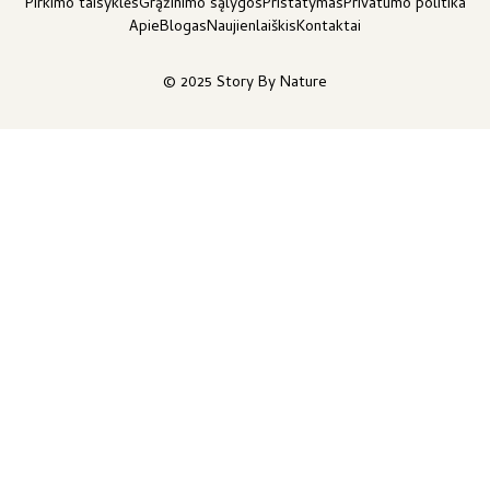
Pirkimo taisyklės
Grąžinimo sąlygos
Pristatymas
Privatumo politika
Apie
Blogas
Naujienlaiškis
Kontaktai
© 2025 Story By Nature