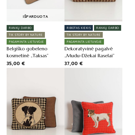
IŠPARDUOTA
RANKŲ DARBO
RIBOTAS KIEKIS
RANKŲ DARBO
TIK STORY BY NATURE
TIK STORY BY NATURE
PAGAMINTA LIETUVOJE
PAGAMINTA LIETUVOJE
Belgiško gobeleno
Dekoratyvinė pagalvė
kosmetinė „Taksas”
„Mudu-Džekai Raselai”
35,00
€
37,00
€