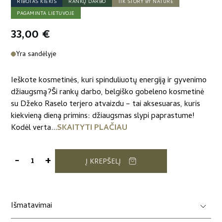
RIBOTAS KIEKIS
RANKŲ DARBO
TIK STORY BY NATURE
PAGAMINTA LIETUVOJE
33,00
€
Yra sandėlyje
Ieškote kosmetinės, kuri spinduliuotų energiją ir gyvenimo
džiaugsmą?Ši rankų darbo, belgiško gobeleno kosmetinė
su Džeko Raselo terjero atvaizdu – tai aksesuaras, kuris
kiekvieną dieną primins: džiaugsmas slypi paprastume!
Kodėl verta...
SKAITYTI PLAČIAU
-
+
Į KREPŠELĮ
produkto
kiekis:
Belgiško
gobeleno
Išmatavimai
kosmetinė