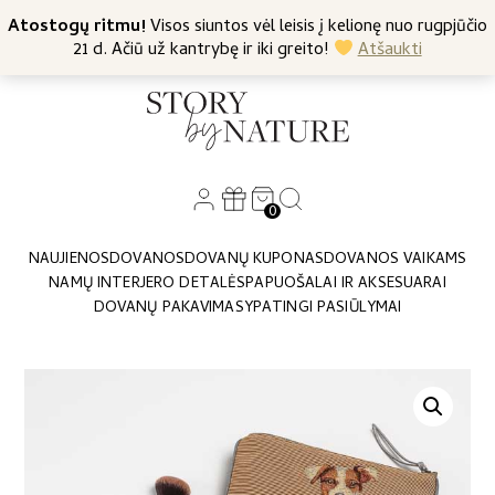
+370 682 57369
Atostogų ritmu!
Nemokamas siuntimas nuo 45 Eur
Visos siuntos vėl leisis į kelionę nuo rugpjūčio
21 d. Ačiū už kantrybę ir iki greito!
Atšaukti
0
NAUJIENOS
DOVANOS
DOVANŲ KUPONAS
DOVANOS VAIKAMS
NAMŲ INTERJERO DETALĖS
PAPUOŠALAI IR AKSESUARAI
DOVANŲ PAKAVIMAS
YPATINGI PASIŪLYMAI