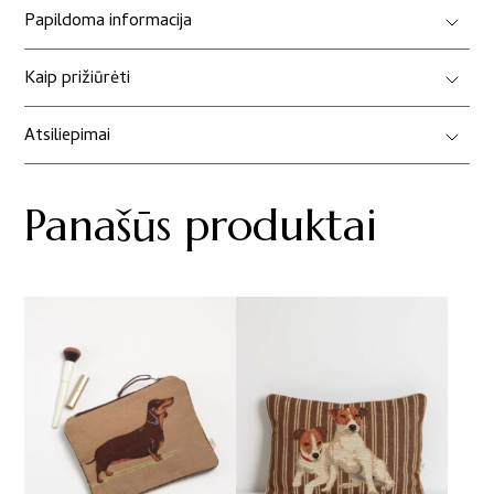
„Džekas
Papildoma informacija
Raselas“
Kaip prižiūrėti
Atsiliepimai
Panašūs produktai