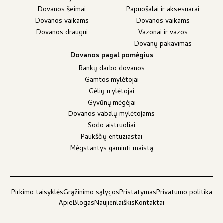
Dovanos šeimai
Papuošalai ir aksesuarai
Dovanos vaikams
Dovanos vaikams
Dovanos draugui
Vazonai ir vazos
Dovanų pakavimas
Dovanos pagal pomėgius
Rankų darbo dovanos
Gamtos mylėtojai
Gėlių mylėtojai
Gyvūnų mėgėjai
Dovanos vabalų mylėtojams
Sodo aistruoliai
Paukščių entuziastai
Mėgstantys gaminti maistą
Pirkimo taisyklės
Grąžinimo sąlygos
Pristatymas
Privatumo politika
Apie
Blogas
Naujienlaiškis
Kontaktai