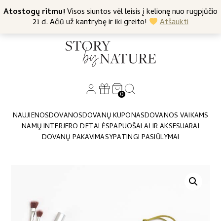
+370 682 57369
Atostogų ritmu!
Nemokamas siuntimas nuo 45 Eur
Visos siuntos vėl leisis į kelionę nuo rugpjūčio
21 d. Ačiū už kantrybę ir iki greito!
Atšaukti
0
NAUJIENOS
DOVANOS
DOVANŲ KUPONAS
DOVANOS VAIKAMS
NAMŲ INTERJERO DETALĖS
PAPUOŠALAI IR AKSESUARAI
DOVANŲ PAKAVIMAS
YPATINGI PASIŪLYMAI