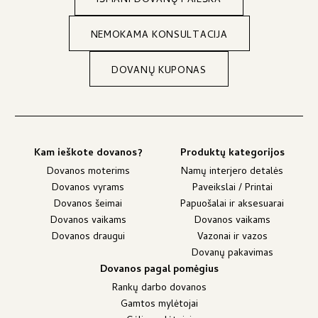
IŠMANI DOVANŲ PAIEŠKA
NEMOKAMA KONSULTACIJA
DOVANŲ KUPONAS
Kam ieškote dovanos?
Produktų kategorijos
Dovanos moterims
Namų interjero detalės
Dovanos vyrams
Paveikslai / Printai
Dovanos šeimai
Papuošalai ir aksesuarai
Dovanos vaikams
Dovanos vaikams
Dovanos draugui
Vazonai ir vazos
Dovanų pakavimas
Dovanos pagal pomėgius
Rankų darbo dovanos
Gamtos mylėtojai