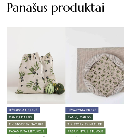
Panašūs produktai
UŽSAKOMA PREKĖ
UŽSAKOMA PREKĖ
RANKŲ DARBO
RANKŲ DARBO
TIK STORY BY NATURE
TIK STORY BY NATURE
PAGAMINTA LIETUVOJE
PAGAMINTA LIETUVOJE