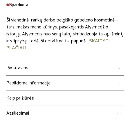
Išparduota
Ši vienetinė, rankų darbo belgiško gobeleno kosmetinė –
tarsi mažas meno kūrinys, pasakojantis Alyvmedžio
istoriją. Alyvmedis nuo senų laikų simbolizuoja taiką, išmintį
ir stiprybę, todėl ši detalė ne tik papuoš...
SKAITYTI
PLAČIAU
Išmatavimai
Papildoma informacija
Kaip prižiūrėti
Atsiliepimai