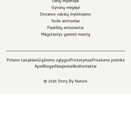
Gėlių mylėtojai
Gyvūnų mėgėjai
Dovanos vabalų mylėtojams
Sodo aistruoliai
Paukščių entuziastai
Mėgstantys gaminti maistą
Pirkimo taisyklės
Grąžinimo sąlygos
Pristatymas
Privatumo politika
Apie
Blogas
Naujienlaiškis
Kontaktai
© 2025 Story By Nature