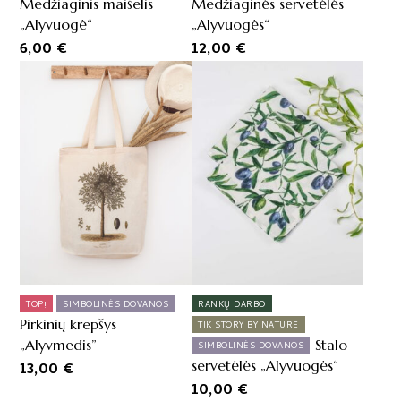
Medžiaginis maišelis
Medžiaginės servetėlės
„Alyvuogė“
„Alyvuogės“
6,00
€
12,00
€
TOP!
SIMBOLINĖS DOVANOS
RANKŲ DARBO
Pirkinių krepšys
TIK STORY BY NATURE
„Alyvmedis”
Stalo
SIMBOLINĖS DOVANOS
servetėlės „Alyvuogės“
13,00
€
10,00
€