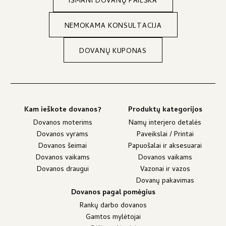
IŠMANI DOVANŲ PAIEŠKA
NEMOKAMA KONSULTACIJA
DOVANŲ KUPONAS
Kam ieškote dovanos?
Produktų kategorijos
Dovanos moterims
Namų interjero detalės
Dovanos vyrams
Paveikslai / Printai
Dovanos šeimai
Papuošalai ir aksesuarai
Dovanos vaikams
Dovanos vaikams
Dovanos draugui
Vazonai ir vazos
Dovanų pakavimas
Dovanos pagal pomėgius
Rankų darbo dovanos
Gamtos mylėtojai