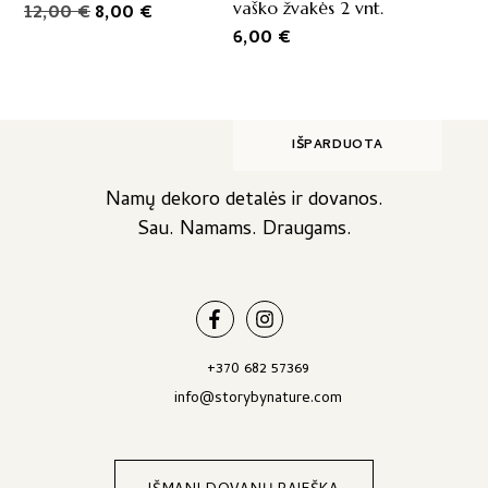
Original
Current
vaško žvakės 2 vnt.
12,00
€
8,00
€
price
price
6,00
€
was:
is:
12,00 €.
8,00 €.
IŠPARDUOTA
Namų dekoro detalės ir dovanos.
Sau. Namams. Draugams.
+370 682 57369
info@storybynature.com