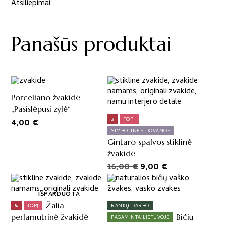
Atsiliepimai
4
vnt.
Panašūs produktai
Porceliano žvakidė
„Pasislėpusi zylė“
%
TOP!
4,00
€
SIMBOLINĖS DOVANOS
Gintaro spalvos stiklinė
žvakidė
Original
Current
16,00
€
9,00
€
price
price
was:
is:
IŠPARDUOTA
16,00 €.
9,00 €.
Žalia
%
TOP!
RANKŲ DARBO
perlamutrinė žvakidė
Bičių
PAGAMINTA LIETUVOJE