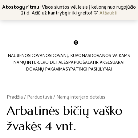
+370 682 57369
Atostogų ritmu!
Nemokamas siuntimas nuo 45 Eur
Visos siuntos vėl leisis į kelionę nuo rugpjūčio
21 d. Ačiū už kantrybę ir iki greito! 💛
Atšaukti
0
NAUJIENOS
DOVANOS
DOVANŲ KUPONAS
DOVANOS VAIKAMS
NAMŲ INTERJERO DETALĖS
PAPUOŠALAI IR AKSESUARAI
DOVANŲ PAKAVIMAS
YPATINGI PASIŪLYMAI
Pradžia
/
Parduotuvė
/
Namų interjero detalės
/
Arbatinės bičių vaško
žvakės 4 vnt.