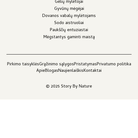
Gėlių mylėtojai
Gyvūnų mėgėjai
Dovanos vabalų mylėtojams
Sodo aistruoliai
Paukščių entuziastai
Mėgstantys gaminti maistą
Pirkimo taisyklės
Grąžinimo sąlygos
Pristatymas
Privatumo politika
Apie
Blogas
Naujienlaiškis
Kontaktai
© 2025 Story By Nature