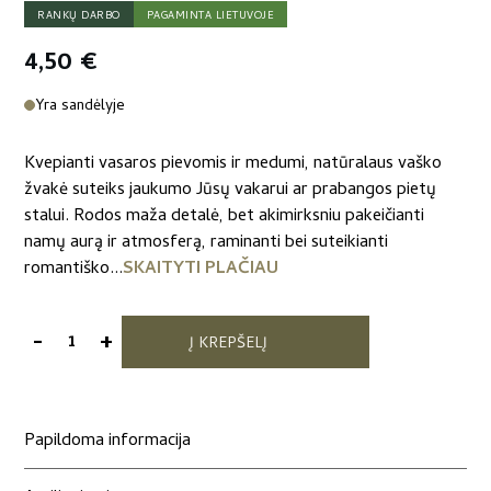
RANKŲ DARBO
PAGAMINTA LIETUVOJE
4,50
€
Yra sandėlyje
Kvepianti vasaros pievomis ir medumi, natūralaus vaško
žvakė suteiks jaukumo Jūsų vakarui ar prabangos pietų
stalui. Rodos maža detalė, bet akimirksniu pakeičianti
namų aurą ir atmosferą, raminanti bei suteikianti
romantiško...
SKAITYTI PLAČIAU
-
+
Į KREPŠELĮ
produkto
kiekis:
Arbatinės
bičių
Papildoma informacija
vaško
žvakės