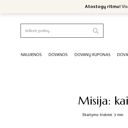
Nemokamas konsultavimas
Nemokamas siuntimas nuo 4
Atostogų ritmu!
Viso
Ieškoti:
NAUJIENOS
DOVANOS
DOVANŲ KUPONAS
DOVA
Misija: ka
Skaitymo trukmė: 3 min.