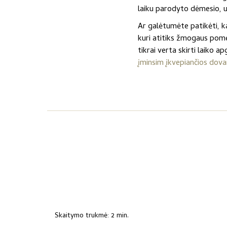
laiku parodyto dėmesio, 
Ar galėtumėte patikėti, k
kuri atitiks žmogaus pomėgi
tikrai verta skirti laiko a
įminsim įkvepiančios dova
Skaitymo trukmė: 2 min.