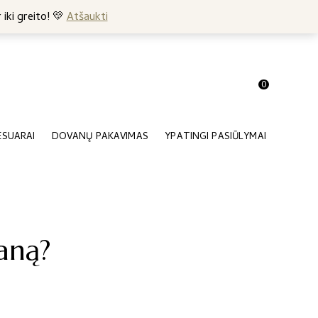
+370 682 57369
 iki greito! 💛
Atšaukti
0
ESUARAI
DOVANŲ PAKAVIMAS
YPATINGI PASIŪLYMAI
vaną?