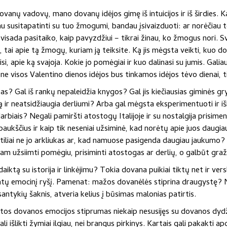
dovanų vadovų, mano dovanų idėjos gimę iš intuicijos ir iš širdies. K
susitapatinti su tuo žmogumi, bandau įsivaizduoti: ar norėčiau to
 visada pasitaiko, kaip pavyzdžiui – tikrai žinau, ko žmogus nori. Sv
tai apie tą žmogų, kuriam ją teiksite. Ką jis mėgsta veikti, kuo dom
i, apie ką svajoja. Kokie jo pomėgiai ir kuo dalinasi su jumis. Galiau
uk ne visos Valentino dienos idėjos bus tinkamos idėjos tėvo dienai, 
zas? Gal iš rankų nepaleidžia knygos? Gal jis kiečiausias giminės g
ą ir neatsidžiaugia derliumi? Arba gal mėgsta eksperimentuoti ir iš
arbiais? Negali pamiršti atostogų Italijoje ir su nostalgija prisime
aukščius ir kaip tik neseniai užsiminė, kad norėtų apie juos daugia
stiliai ne jo arkliukas ar, kad namuose pasigenda daugiau jaukumo
jam užsiimti pomėgiu, prisiminti atostogas ar derlių, o galbūt gra
ktą su istorija ir linkėjimu? Tokia dovana puikiai tiktų net ir versl
intų emocinį ryšį. Pamenat: mažos dovanėlės stiprina draugystę? N
a santykių šaknis, atveria kelius į būsimas malonias patirtis.
utos dovanos emocijos stiprumas niekaip nesusijęs su dovanos dydž
i išlikti žymiai ilgiau, nei brangus pirkinys. Kartais gali pakakti