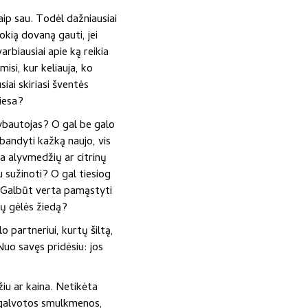
aip sau. Todėl dažniausiai
kią dovaną gauti, jei
arbiausiai apie ką reikia
isi, kur keliauja, ko
siai skiriasi šventės
tiesa?
rybautojas? O gal be galo
bandyti kažką naujo, vis
na alyvmedžių ar citrinų
u sužinoti? O gal tiesiog
? Galbūt verta pamąstyti
žų gėlės žiedą?
o partneriui, kurtų šiltą,
uo savęs pridėsiu: jos
iu ar kaina. Netikėta
 apgalvotos smulkmenos,