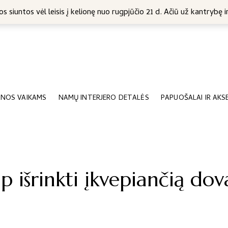
5 Eur
s siuntos vėl leisis į kelionę nuo rugpjūčio 21 d. Ačiū už kantrybę ir
NOS VAIKAMS
NAMŲ INTERJERO DETALĖS
PAPUOŠALAI IR AKS
ip išrinkti įkvepiančią do