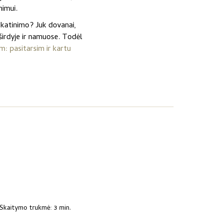
imui.
skatinimo? Juk dovanai,
r širdyje ir namuose. Todėl
: pasitarsim ir kartu
Skaitymo trukmė: 3 min.