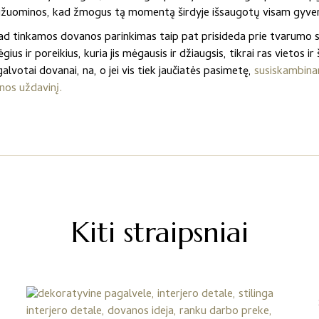
užuominos, kad žmogus tą momentą širdyje išsaugotų visam gyven
ad tinkamos dovanos parinkimas taip pat prisideda prie tvarumo 
us ir poreikius, kuria jis mėgausis ir džiaugsis, tikrai ras vietos i
pgalvotai dovanai, na, o jei vis tiek jaučiatės pasimetę,
susiskambinam
nos uždavinį.
Kiti straipsniai