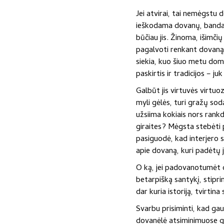
Jei atvirai, tai nemėgstu 
ieškodama dovanų, bandau 
būčiau jis. Žinoma, išimčių
pagalvoti renkant dovaną, 
siekia, kuo šiuo metu domis
paskirtis ir tradicijos – j
Galbūt jis virtuvės virtuo
myli gėlės, turi gražų sod
užsiima kokiais nors rankd
giraites? Mėgsta stebėti p
pasiguodė, kad interjero 
apie dovaną, kuri padėtų 
O ką, jei padovanotumėt dai
betarpišką santykį, stipr
dar kuria istoriją, tvirtin
Svarbu prisiminti, kad ga
dovanėlė atsiminimuose gal