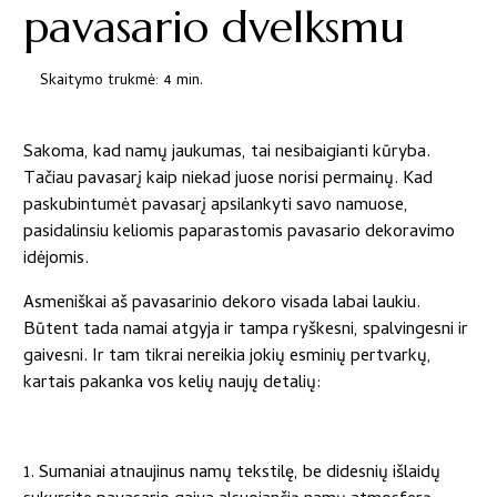
pavasario dvelksmu
Skaitymo trukmė: 4 min.
Sakoma, kad namų jaukumas, tai nesibaigianti kūryba.
Tačiau pavasarį kaip niekad juose norisi permainų. Kad
paskubintumėt pavasarį apsilankyti savo namuose,
pasidalinsiu keliomis paparastomis pavasario dekoravimo
idėjomis.
Asmeniškai aš pavasarinio dekoro visada labai laukiu.
Būtent tada namai atgyja ir tampa ryškesni, spalvingesni ir
gaivesni. Ir tam tikrai nereikia jokių esminių pertvarkų,
kartais pakanka vos kelių naujų detalių:
1. Sumaniai atnaujinus namų tekstilę, be didesnių išlaidų