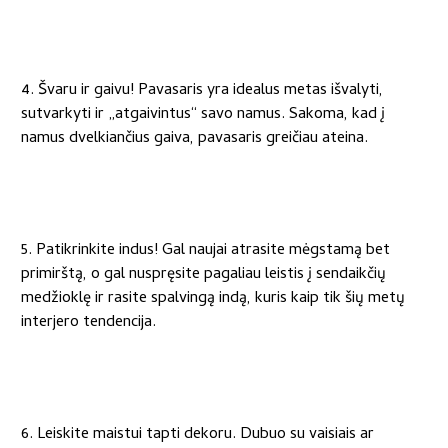
4. Švaru ir gaivu! Pavasaris yra idealus metas išvalyti,
sutvarkyti ir „atgaivintus“ savo namus. Sakoma, kad į
namus dvelkiančius gaiva, pavasaris greičiau ateina.
5. Patikrinkite indus! Gal naujai atrasite mėgstamą bet
primirštą, o gal nuspręsite pagaliau leistis į sendaikčių
medžioklę ir rasite spalvingą indą, kuris kaip tik šių metų
interjero tendencija.
6. Leiskite maistui tapti dekoru. Dubuo su vaisiais ar