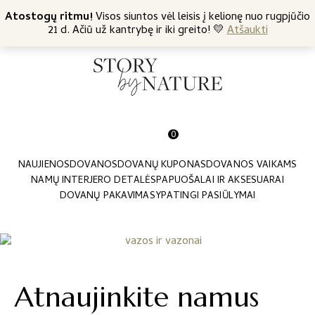
+370 682 57369
Atostogų ritmu!
Nemokamas siuntimas nuo 45 Eur
Visos siuntos vėl leisis į kelionę nuo rugpjūčio
21 d. Ačiū už kantrybę ir iki greito! 💛
Atšaukti
0
NAUJIENOS
DOVANOS
DOVANŲ KUPONAS
DOVANOS VAIKAMS
NAMŲ INTERJERO DETALĖS
PAPUOŠALAI IR AKSESUARAI
DOVANŲ PAKAVIMAS
YPATINGI PASIŪLYMAI
Atnaujinkite namus