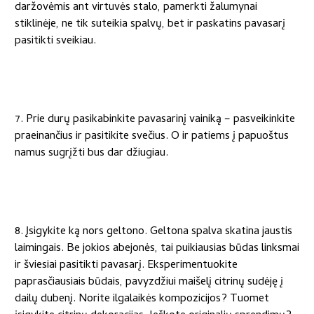
daržovėmis ant virtuvės stalo, pamerkti žalumynai
stiklinėje, ne tik suteikia spalvų, bet ir paskatins pavasarį
pasitikti sveikiau.
7. Prie durų pasikabinkite pavasarinį vainiką – pasveikinkite
praeinančius ir pasitikite svečius. O ir patiems į papuoštus
namus sugrįžti bus dar džiugiau.
8. Įsigykite ką nors geltono. Geltona spalva skatina jaustis
laimingais. Be jokios abejonės, tai puikiausias būdas linksmai
ir šviesiai pasitikti pavasarį. Eksperimentuokite
paprasčiausiais būdais, pavyzdžiui maišelį citrinų sudėję į
dailų dubenį. Norite ilgalaikės kompozicijos? Tuomet