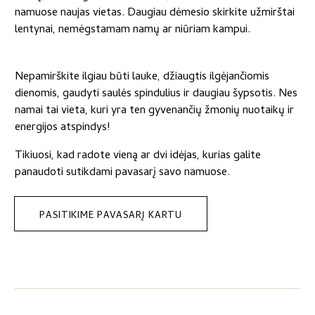
namuose naujas vietas. Daugiau dėmesio skirkite užmirštai
lentynai, nemėgstamam namų ar niūriam kampui.
Nepamirškite ilgiau būti lauke, džiaugtis ilgėjančiomis
dienomis, gaudyti saulės spindulius ir daugiau šypsotis. Nes
namai tai vieta, kuri yra ten gyvenančių žmonių nuotaikų ir
energijos atspindys!
Tikiuosi, kad radote vieną ar dvi idėjas, kurias galite
panaudoti sutikdami pavasarį savo namuose.
PASITIKIME PAVASARĮ KARTU