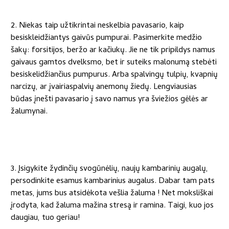
2. Niekas taip užtikrintai neskelbia pavasario, kaip
besiskleidžiantys gaivūs pumpurai. Pasimerkite medžio
šakų: forsitijos, beržo ar kačiukų. Jie ne tik pripildys namus
gaivaus gamtos dvelksmo, bet ir suteiks malonumą stebėti
besiskelidžiančius pumpurus. Arba spalvingų tulpių, kvapnių
narcizų, ar įvairiaspalvių anemonų žiedų. Lengviausias
būdas įnešti pavasario į savo namus yra šviežios gėlės ar
žalumynai.
3. Įsigykite žydinčių svogūnėlių, naujų kambarinių augalų,
persodinkite esamus kambarinius augalus. Dabar tam pats
metas, jums bus atsidėkota vešlia žaluma ! Net moksliškai
įrodyta, kad žaluma mažina stresą ir ramina. Taigi, kuo jos
daugiau, tuo geriau!