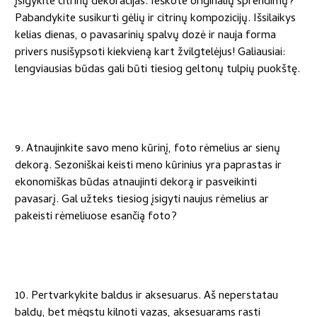
įsigykite citrinų dekoracijas. Ieškote originalių sprendimų?
Pabandykite susikurti gėlių ir citrinų kompozicijų. Išsilaikys
kelias dienas, o pavasarinių spalvų dozė ir nauja forma
privers nusišypsoti kiekvieną kart žvilgtelėjus! Galiausiai:
lengviausias būdas gali būti tiesiog geltonų tulpių puokštę.
9. Atnaujinkite savo meno kūrinį, foto rėmelius ar sienų
dekorą. Sezoniškai keisti meno kūrinius yra paprastas ir
ekonomiškas būdas atnaujinti dekorą ir pasveikinti
pavasarį. Gal užteks tiesiog įsigyti naujus rėmelius ar
pakeisti rėmeliuose esančią foto?
10. Pertvarkykite baldus ir aksesuarus. Aš neperstatau
baldų, bet mėgstu kilnoti vazas, aksesuarams rasti