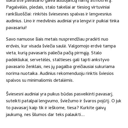
sukursite pavasario gaiva alsuojančią namų atmosferą.
Pagalvėlės, pledais, stalo takeliai ar tiesiog virtuviniai
rankšluoščiai: rinkitės šviesesnes spalvas ir lengvesnius
audinius. Lino ir medvilnės audiniai yra lengvi ir puikiai tinka
pavasariui!
Savo namuose šiais metais nusprendžiau pradėti nuo
erdvės, kur visada šviečia saulė. Valgomojo erdvė tampa
vieta, kurią pavasaris paliečia pačią pirmąją. Stalo
padėkliukai, servetėlės, staltieses gali tapti ankstyvo
pavasario ženklais, nes jų pagalba greičiausiai sukuriama
norima nuotaika. Audinius rekomenduoju rinktis šviesios
spalvos su minimaliomis detalėmis.
Šviesesni audiniai yra puikus būdas pasveikinti pavasarį,
suteikti patalpai lengvumo, šviežumo ir švaros pojūtį. O juk
to pavasarį kaip tik ir ieškome, tiesa? Kurkite gaivų
jaukumą, nes šilumos dar teks palaukti….