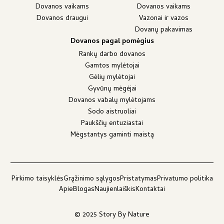
Dovanos vaikams
Dovanos vaikams
Dovanos draugui
Vazonai ir vazos
Dovanų pakavimas
Dovanos pagal pomėgius
Rankų darbo dovanos
Gamtos mylėtojai
Gėlių mylėtojai
Gyvūnų mėgėjai
Dovanos vabalų mylėtojams
Sodo aistruoliai
Paukščių entuziastai
Mėgstantys gaminti maistą
Pirkimo taisyklės
Grąžinimo sąlygos
Pristatymas
Privatumo politika
Apie
Blogas
Naujienlaiškis
Kontaktai
© 2025 Story By Nature